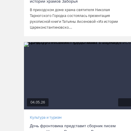
истории храмов Заборья
В приходском доме храма святителя Николая
Тарногского Городка состоялась презентация
рукописной книги Татьяны Аксеновой «Из истории
Цареконстантиновско...
04.05.26
Культура и туризм
Дочь фронтовика представит сборник писем