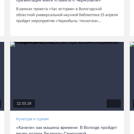
презентация книги «Память о Чернобыле»
В рамках проекта «Час истории» в Вологодской
областной универсальной научной библиотеке 15 апреля
пройдет мероприятие «Чернобыль: техногенн...
12.03.26
Культура и туризм
«Качели» как машина времени: В Вологде пройдет
вечер поэзии Людмилы Смирновой