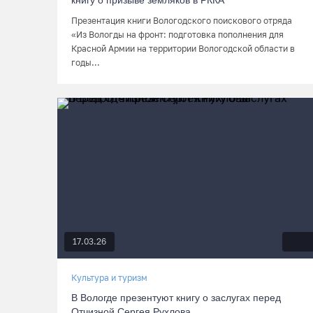
книгу о призыве земляков в РККА
Презентация книги Вологодского поискового отряда
«Из Вологды на фронт: подготовка пополнения для
Красной Армии на территории Вологодской области в
годы...
17.03.26
Культура и туризм
В Вологде презентуют книгу о заслугах перед
Отчизной Сергея Рухлова