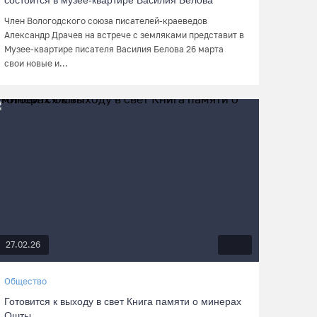
состоится в музее-квартире Василия Белова
Член Вологодского союза писателей-краеведов
Александр Драчев на встрече с земляками представит в
Музее-квартире писателя Василия Белова 26 марта
свои новые и...
27.02.26
Общество
Готовится к выходу в свет Книга памяти о минерах
Ошты