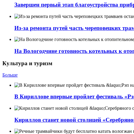
Завершен первый этап благоустройства при
Из-за ремонта путей часть череповецких трам
На Вологодчине готовность котельных к ото
Культура и туризм
Больше
В Кириллове впервые пройдет фестиваль «Рэп
Кириллов станет новой столицей «Серебряно