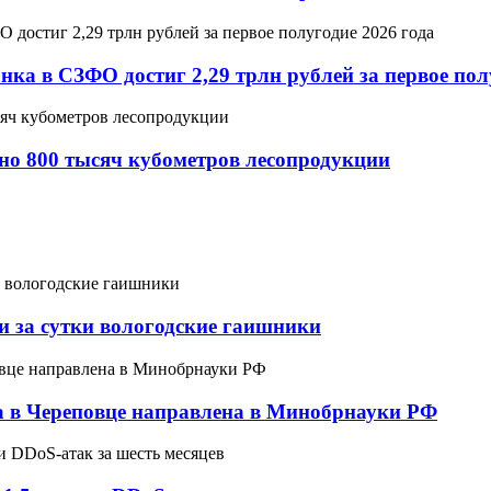
а в СЗФО достиг 2,29 трлн рублей за первое полу
но 800 тысяч кубометров лесопродукции
ли за сутки вологодские гаишники
са в Череповце направлена в Минобрнауки РФ