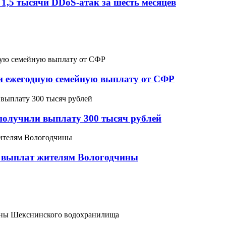
 1,5 тысячи DDoS-атак за шесть месяцев
ли ежегодную семейную выплату от СФР
получили выплату 300 тысяч рублей
х выплат жителям Вологодчины