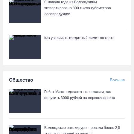
С начала года из Вологодчины
экспортировано 800 тысяч кубометров
лесопродукции
В 2026 году аппараты МРТ появятся в двух вологодских
медучреждениях
07.08.26 / 11:18
Как увеличить кредитный лимит по карте
Более 6 тысяч программ для детей представили кружки и
секции на Вологодчине
07.08.26 / 10:56
Общество
Больше
В Вологде иномарка сбила 12-летнего велосипедиста
07.08.26 / 10:36
Робот Макс подскажет вологжанам, как
получить 3000 рублей на первоклассника
В Устюжне масштабно отметят 774-летие города фестивалем
кузнечного мастерства
07.08.26 / 10:24
Вологодские онкохирурги провели более 2,5
тыcячи операций за полгода