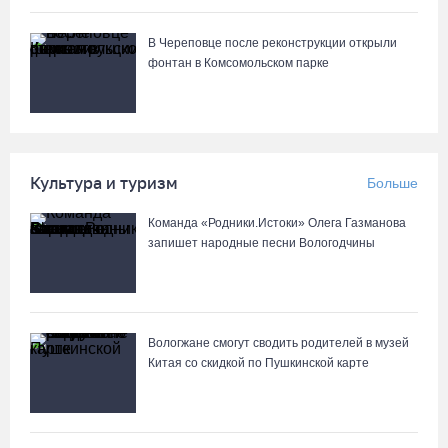
«Дом СВО» в Череповце за полгода работы обработал около
13 тысяч обращений
В Череповце после реконструкции открыли
06.08.26 / 18:44
фонтан в Комсомольском парке
В Вологде начали ремонтировать улицу Петрозаводскую
06.08.26 / 17:55
Культура и туризм
Больше
В Бабаево уже более двух недель не могут найти пропавшего
Команда «Родники.Истоки» Олега Газманова
22-летнего юношу
запишет народные песни Вологодчины
06.08.26 / 17:45
Выборы-2026: кому отдает победу поквартирный опрос
Вологжане смогут сводить родителей в музей
06.08.26 / 17:18
Китая со скидкой по Пушкинской карте