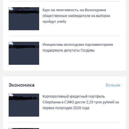
07.08.26 / 12:32
Курс на легитимность: на Вологодчине
общественные наблюдатели на выборах
пройдут учебу
Мебель и оборудование закупаются для Сперовского ФАПа в
Вытегорском округе
07.08.26 / 12:07
Инициативы вологодских парламентариев
поддержали депутаты Госдумы
В центре Вологды появилось необычное кафе в автобусе
07.08.26 / 12:00
Из-за ремонта путей часть череповецких трамваев остановят
Экономика
Больше
на три дня
07.08.26 / 11:22
Корпоративный кредитный портфель
Сбербанка в СЗФО достиг 2,29 трлн рублей за
первое полугодие 2026 года
На Вологодчине готовность котельных к отопительному сезону
превысила 65%
07.08.26 / 11:19