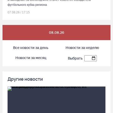
футбольного кубка региона
07.08.26 / 17:15
Девушка пострадала в ДТП под Кирилловом по вине пьяного
08.08.26
подростка на квадроцикле
07.08.26 / 16:46
Все новости за день
Новости за неделю
Под Харовском пьяный водитель «Тойоты» слетел с трассы в
Новости за месяц
Выбрать
кювет и опрокинулся
07.08.26 / 15:23
Другие новости
Вологодчина экспортировала в страны ЕС 4,2 тысячи тонн
технического жира
07.08.26 / 15:08
Бизнес Северо-Запада столкнулся с более чем 1,5 тысячи