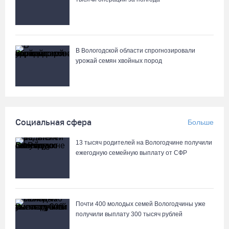
Почти 60 тысяч вологжан научились защищать себя от
киберугроз
07.08.26 / 09:55
В Вологодской области спрогнозировали
урожай семян хвойных пород
Неизвестный мужчина погиб в подожженном в Вологодской
области магазине
07.08.26 / 09:25
Социальная сфера
Больше
На Вологодчине подвели итоги XII областной Спартакиады
ветеранов и пенсионеров
13 тысяч родителей на Вологодчине получили
07.08.26 / 09:23
ежегодную семейную выплату от СФР
Манты, речные прогулки и концерты музыкантов ждут гостей на
Дне города Тотьмы
Почти 400 молодых семей Вологодчины уже
07.08.26 / 08:49
получили выплату 300 тысяч рублей