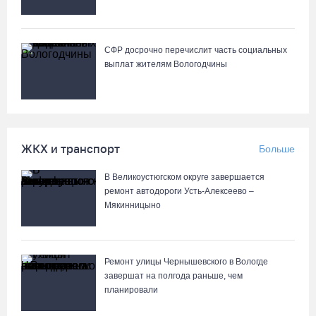
Вологодские «пчелки» усилились еще одним игроком из
российской Премьер-лиги
07.08.26 / 08:31
СФР досрочно перечислит часть социальных
выплат жителям Вологодчины
Поражение от «Фанкома» отбросило ФК «Череповец» на
предпоследнее место «Кольца»
07.08.26 / 08:12
ЖКХ и транспорт
Больше
Череповчанки в национальных костюмах стали героями снимков
В Великоустюгском округе завершается
фотографа с горы Афон
ремонт автодороги Усть-Алексеево –
06.08.26 / 20:20
Мякинницыно
Общественные наблюдатели Вологодчины готовятся к работе
на выборах
Ремонт улицы Чернышевского в Вологде
завершат на полгода раньше, чем
06.08.26 / 19:28
планировали