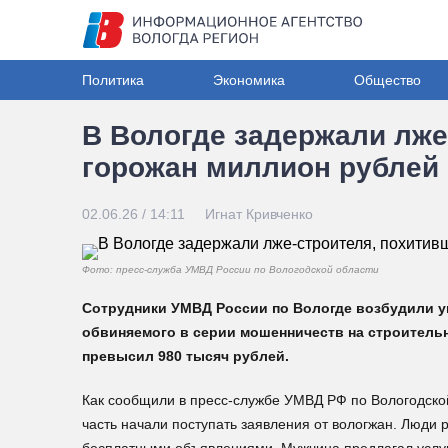
Политика
Экономика
Общество
В Вологде задержали лже
горожан миллион рублей
02.06.26 / 14:11
Игнат Кривченко
Фото: пресс-служба УМВД России по Вологодской области
Сотрудники УМВД России по Вологде возбудили уг
обвиняемого в серии мошенничеств на строитель
превысил 980 тысяч рублей.
Как сообщили в пресс-службе УМВД РФ по Вологодской
часть начали поступать заявления от вологжан. Люди р