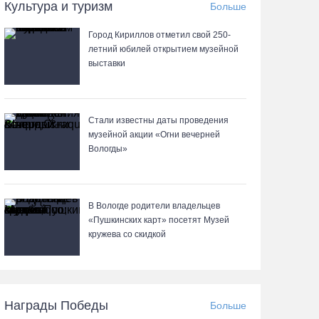
06.08.26 / 15:39
Культура и туризм
Больше
Город Кириллов отметил свой 250-
Четверых вологжан осудили за попытку
летний юбилей открытием музейной
распространения 2,5 кг наркотиков
выставки
06.08.26 / 15:05
День физкультурника в Вологде отметят
Стали известны даты проведения
общегородской зарядкой и марафоном
музейной акции «Огни вечерней
Вологды»
06.08.26 / 14:44
Корпоративный кредитный портфель
В Вологде родители владельцев
Сбербанка в СЗФО достиг 2,29 трлн рублей за
«Пушкинских карт» посетят Музей
первое полугодие 2026 года
кружева со скидкой
06.08.26 / 14:44
Вологодчина готовится к масштабному
Награды Победы
Больше
празднованию Дня физкультурника