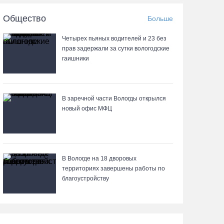
06.08.26 / 16:36
Общество
Больше
В Тотемском округе построили три дома для
Четырех пьяных водителей и 23 без
работников села
прав задержали за сутки вологодские
гаишники
06.08.26 / 16:12
Детская футбольная секция ВоГУ получила
поддержку РФС
В заречной части Вологды открылся
новый офис МФЦ
06.08.26 / 15:42
Вологжане смогут сводить родителей в музей
Китая со скидкой по Пушкинской карте
В Вологде на 18 дворовых
территориях завершены работы по
06.08.26 / 15:40
благоустройству
87-летний пассажир и его внук пострадали под
Вологдой в слетевшем в кювет авто