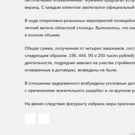
бесплатными объявлениями. Мужчина предлагал услуг
веранд. С каждым клиентом заключался официальный д
В ходе оперативно-розыскных мероприятий полицейски
летний житель областной столицы. Выяснилось, что 
в полном объеме.
Общая сумма, полученная от четырех заказчиков, сос
следующим образом: 195, 444, 90 и 250 тысяч рублей)
деятельности, подрядчик завозил на участки строймат
оговоренные в договорах, возведены не были.
В отношении задержанного возбуждены уголовные дела 
с причинением значительного ущерба» и «в крупном р
На время следствия фигуранту избрана мера пресече