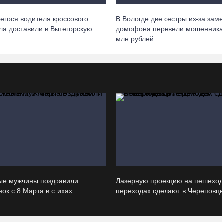
егося водителя кроссового
В Вологде две сестры из-за зам
ла доставили в Вытегорскую
домофона перевели мошенника
млн рублей
ые мужчины поздравили
Лазерную проекцию на пешехо
ок с 8 Марта в стихах
переходах сделают в Череповц