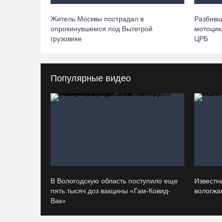
Житель Москвы пострадал в
Разбивш
опрокинувшемся под Вытегрой
мотоцик
грузовике
ЦРБ
Популярные видео
В Вологодскую область поступило еще
Известн
пять тысяч доз вакцины «Гам-Ковид-
вологжан
Вак»