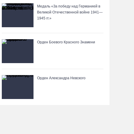
06.08.26 / 14:43
Медаль «За победу над Германией в
Великой Отечественной войне 1941—
1945 гг.»
88-летняя вологжанка приняла мошенника за
сына и отдала курьеру 650 тысяч рублей
06.08.26 / 14:33
Орден Боевого Красного Знамени
Робот Макс подскажет вологжанам, как
получить 3000 рублей на первоклассника
06.08.26 / 13:57
Орден Александра Невского
Вологодские онкохирурги провели более 2,5
тыcячи операций за полгода
06.08.26 / 13:28
В Вологодской области спрогнозировали
урожай семян хвойных пород