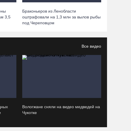
06.08.26 / 17:45
ены
Браконьеров из Ленобласти
м 3,5
оштрафовали на 1,3 млн за вылов рыбы
Выборы-2026: кому отдает победу
под Череповцом
поквартирный опрос
06.08.26 / 17:18
Все видео
Команда «Родники.Истоки» Олега Газманова
запишет народные песни Вологодчины
06.08.26 / 17:10
122 школьника из Алчевска прибыли на
«Территорию талантов» в Вологодской области
06.08.26 / 17:05
дных
Вологжане сняли на видео медведей на
е
Чукотке
Семерых пьяных водителей и 34 без прав
задержали за сутки вологодские гаишники