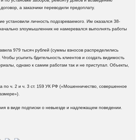
и по установке заборов, ремонту домов и возведению
оговор, а заказчики переводили предоплату.
е установили личность подозреваемого. Им оказался 38-
изначально злоумышленник не намеревался выполнять работы
тавила 979 тысяч рублей (суммы взносов распределились
. Чтобы усыпить бдительность клиентов и создать видимость
ериалы, однако к самим работам так и не приступал. Объекты,
по ч. 2 и ч. 3 ст. 159 УК РФ («Мошенничество, совершенное
азмере»).
ния в виде подписки о невыезде и надлежащем поведении.