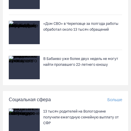
Бизнес Северо-Запада столкнулся с более чем 1,5 тысячи
DDoS-атак за шесть месяцев
07.08.26 / 14:58
«Дом СВО» в Череповце за полгода работы
обработал около 13 тысяч обращений
75-летний бегун из Великого Устюга стал чемпионом России
среди ветеранов
07.08.26 / 14:42
В Бабаево уже более двух недель не могут
найти пропавшего 22-летнего юношу
Завершен первый этап благоустройства прибрежной зоны
Шекснинского водохранилища
07.08.26 / 14:25
Социальная сфера
Больше
Череповчанку задержали с наркотиками: общая масса
изъятого превысила 527 г
13 тысяч родителей на Вологодчине
07.08.26 / 14:20
получили ежегодную семейную выплату от
СФР