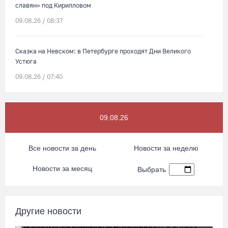
славян» под Кирилловом
09.08.26 / 08:37
Сказка на Невском: в Петербурге проходят Дни Великого
Устюга
09.08.26 / 07:40
В Вологодской области впервые пройдет фестиваль памяти
Ольги Фокиной
09.08.26
08.08.26 / 18:27
Все новости за день
Новости за неделю
Вологжанину грозит штраф за рекламу наркотиков
Новости за месяц
Выбрать
08.08.26 / 17:36
Четыре человека потерялись в пятницу в лесах Вологодчины
Другие новости
08.08.26 / 16:11