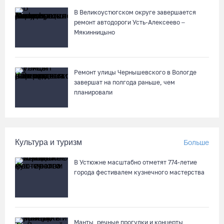
Череповецкая пенсионерка продала украшения и лишилась
более полумиллиона рублей
В Великоустюгском округе завершается
ремонт автодороги Усть-Алексеево –
07.08.26 / 12:32
Мякинницыно
Мебель и оборудование закупаются для Сперовского ФАПа в
Вытегорском округе
Ремонт улицы Чернышевского в Вологде
07.08.26 / 12:07
завершат на полгода раньше, чем
планировали
В центре Вологды появилось необычное кафе в автобусе
07.08.26 / 12:00
Культура и туризм
Больше
Из-за ремонта путей часть череповецких трамваев
В Устюжне масштабно отметят 774-летие
остановят на три дня
города фестивалем кузнечного мастерства
07.08.26 / 11:22
На Вологодчине готовность котельных к отопительному
сезону превысила 65%
Манты, речные прогулки и концерты