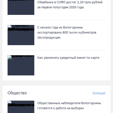
Сбербанка в СЗФО достиг 2,29 трлн рублей
В выходные на Вологодчине станет известен обладатель
за первое полугодие 2026 года
футбольного кубка региона
07.08.26 / 17:15
С начала года из Вологодчины
экспортировано 800 тысяч кубометров
Девушка пострадала в ДТП под Кирилловом по вине пьяного
лесопродукции
подростка на квадроцикле
07.08.26 / 16:46
Как увеличить кредитный лимит по карте
Под Харовском пьяный водитель «Тойоты» слетел с трассы в
кювет и опрокинулся
07.08.26 / 15:23
Вологодчина экспортировала в страны ЕС 4,2 тысячи тонн
Общество
Больше
технического жира
07.08.26 / 15:08
Общественные наблюдатели Вологодчины
готовятся к работе на выборах