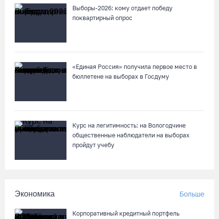
Выборы-2026: кому отдает победу
Две телеги «органики» станут главным призом лотереи
поквартирный опрос
фестиваля «Батранский лен»
08.08.26 / 09:56
«Единая Россия» получила первое место в
8 августа в Череповце пройдет праздник баскетбола и
бюллетене на выборах в Госдуму
брейкинга
08.08.26 / 09:15
10 пьяных водителей и 23 без прав остановили за сутки
Курс на легитимность: на Вологодчине
вологодские гаишники
общественные наблюдатели на выборах
пройдут учебу
07.08.26 / 18:12
Заявка на создание университетского кампуса в Череповце
направлена в Минобрнауки РФ
Экономика
Больше
07.08.26 / 17:25
Корпоративный кредитный портфель