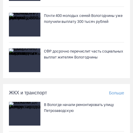
В Кириллове впервые пройдет фестиваль «Рэп на Руси» в
честь юбилея города
Почти 400 молодых семей Вологодчины уже
07.08.26 / 13:40
получили выплату 300 тысяч рублей
В Череповце госпитализировали пострадавшего в ДТП
мотоциклиста и его пассажира
07.08.26 / 13:39
СФР досрочно перечислит часть социальных
выплат жителям Вологодчины
Кириллов станет новой столицей «Серебряного ожерелья» в
свой 250-летний юбилей
07.08.26 / 13:36
ЖКХ и транспорт
Больше
Речные трамвайчики будут бесплатно катать вологжан и
В Вологде начали ремонтировать улицу
гостей города 8 и 9 августа
Петрозаводскую
07.08.26 / 12:49