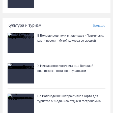
Сотрудники колонии в Шексне предотвратили доставку
заключенным 11 телефонов
04.08.26 / 17:18
Культура и туризм
Больше
Пять пьяных водителей и 15 без прав задержали за сутки
В Вологде родители владельцев «Пушкинских
вологодские гаишники
карт» посетят Музей кружева со скидкой
04.08.26 / 17:01
Стали известны даты проведения музейной акции «Огни
вечерней Вологды»
У Никольского источника под Вологдой
появится колокольня с курантами
04.08.26 / 16:43
На Вологодчине интерактивная карта для
туристов объединила отдых и гастрономию