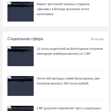
Ремонт восточной трибуны стадиона
В Череповце после реконструкции открыли фонтан в
«Динамо» в Вологде выполнен почти
Комсомольском парке
наполовину
05.08.26 / 10:30
Вологодские семьи смогут побороться за звание «Самого
Социальная сфера
Больше
лучшего папы»
05.08.26 / 10:26
13 тысяч родителей на Вологодчине получили
ежегодную семейную выплату от СФР
Не допустить пожаров: леса на востоке Вологодчины
патрулируют с воздуха
05.08.26 / 09:44
Почти 400 молодых семей Вологодчины уже
получили выплату 300 тысяч рублей
Новое пространство с качелями появится у драмтеатра в
Вологде
05.08.26 / 09:30
СФР досрочно перечислит часть социальных