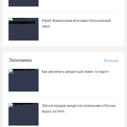
полевых воробьев
05.08.26 / 12:58
Юрий Жаворонков возглавил Белозерский
Нейросеть Kandinsky обучит роботов законам физики
округ
05.08.26 / 12:47
Браконьеров из Ленобласти оштрафовали на 1,3 млн за вылов
рыбы под Череповцом
Экономика
Больше
05.08.26 / 11:57
Как увеличить кредитный лимит по карте
Полицейские задержали двух вологжанок с килограммом
наркотиков
05.08.26 / 11:44
Объем продаж кредитов наличными в России
вырос на 64%
Курс на легитимность: на Вологодчине общественные
наблюдатели на выборах пройдут учебу