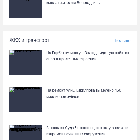
выплат жителям Вологодчины
Заблудившуюся семью с двумя детьми нашли в лесу под
Вологдой
05.08.26 / 09:23
ЖКХ и транспорт
Больше
Шестеро вологодских школьников поедут в путешествие по
стране в поезде-отеле
На Горбатом мосту в Вологде идет устройство
05.08.26 / 09:01
опор и пролетных строений
В августе медики «Здравдесанта» продолжат работу в округах
Вологодчины
На ремонт улиц Кириллова выделено 460
04.08.26 / 18:45
миллионов рублей
Город Кириллов отметил свой 250-летний юбилей открытием
музейной выставки
04.08.26 / 17:45
В поселке Суда Череповецкого округа начался
капремонт очистных сооружений