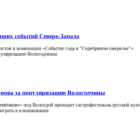
учших событий Северо-Запада
истов в номинации «Событие года в "Серебряном ожерелье"».
онова за популяризацию Вологодчины
Семёнково» под Вологдой проходит гастрофестиваль русской кухн