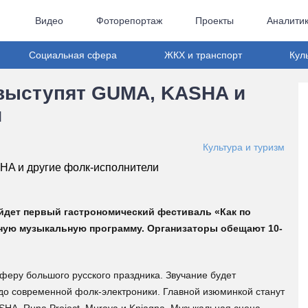
Видео
Фоторепортаж
Проекты
Аналити
Социальная сфера
ЖКХ и транспорт
Кул
 выступят GUMA, KASHA и
и
Культура и туризм
ойдет первый гастрономический фестиваль «Как по
мощную музыкальную программу. Организаторы обещают 10-
еру большого русского праздника. Звучание будет
 до современной фолк-электроники. Главной изюминкой станут