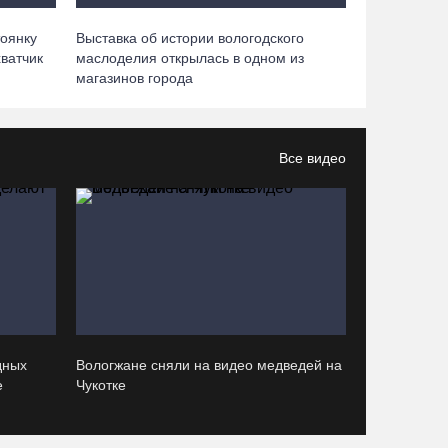
05.08.26 / 15:09
тоянку
Выставка об истории вологодского
ватчик
маслоделия открылась в одном из
Ремонт улицы Чернышевского в Вологде
магазинов города
завершат на полгода раньше, чем планировали
05.08.26 / 14:54
Все видео
В Вологде две сестры из-за замены домофона
перевели мошенникам 3,5 млн рублей
05.08.26 / 14:13
Вологжанам предлагают сосчитать на кустах
домовых и полевых воробьев
05.08.26 / 12:58
дных
Вологжане сняли на видео медведей на
е
Чукотке
Нейросеть Kandinsky обучит роботов законам
физики