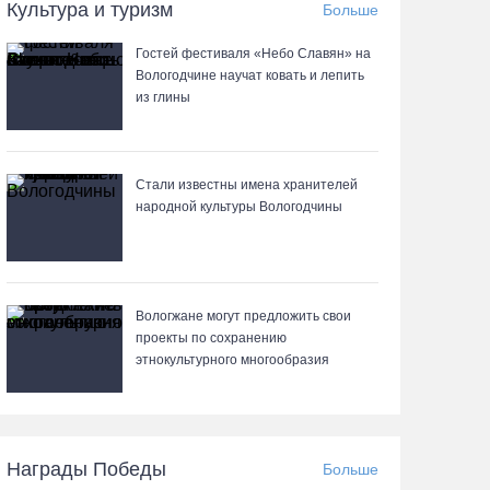
Культура и туризм
Больше
05.08.26 / 11:33
Гостей фестиваля «Небо Славян» на
Вологодчине научат ковать и лепить
8 августа в муниципалитетах Вологодчины
из глины
проведут массовые зарядки
05.08.26 / 11:04
Стали известны имена хранителей
Вологжане через чат-бот подали 26 тысяч идей
народной культуры Вологодчины
для развития региона
05.08.26 / 11:03
Вологжане могут предложить свои
В Вологде водитель «Лексуса» сбила во дворе
проекты по сохранению
мотоциклиста
этнокультурного многообразия
05.08.26 / 10:31
В Череповце после реконструкции открыли
Награды Победы
Больше
фонтан в Комсомольском парке