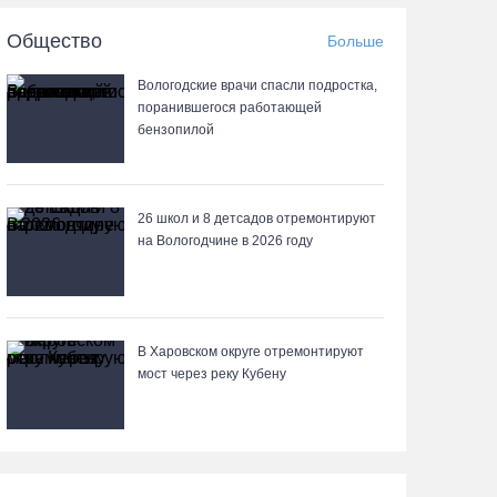
05.08.26 / 12:47
Общество
Больше
Браконьеров из Ленобласти оштрафовали на
Вологодские врачи спасли подростка,
1,3 млн за вылов рыбы под Череповцом
поранившегося работающей
бензопилой
05.08.26 / 11:57
Полицейские задержали двух вологжанок с
килограммом наркотиков
26 школ и 8 детсадов отремонтируют
на Вологодчине в 2026 году
05.08.26 / 11:44
Курс на легитимность: на Вологодчине
общественные наблюдатели на выборах
В Харовском округе отремонтируют
пройдут учебу
мост через реку Кубену
05.08.26 / 11:36
Вологодская область вошла в число лидеров по
росту рождаемости