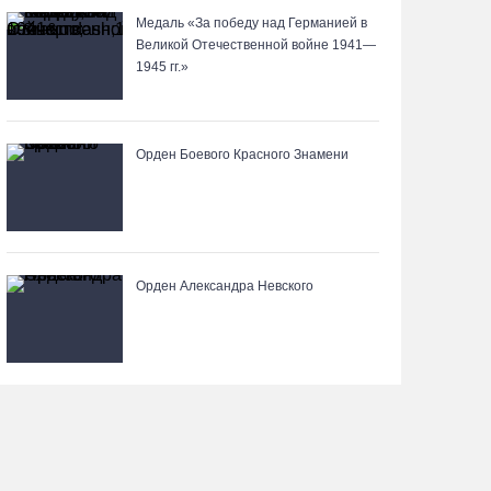
05.08.26 / 10:30
Медаль «За победу над Германией в
Великой Отечественной войне 1941—
1945 гг.»
Вологодские семьи смогут побороться за
звание «Самого лучшего папы»
05.08.26 / 10:26
Орден Боевого Красного Знамени
Не допустить пожаров: леса на востоке
Вологодчины патрулируют с воздуха
05.08.26 / 09:44
Орден Александра Невского
Новое пространство с качелями появится у
драмтеатра в Вологде
05.08.26 / 09:30
Заблудившуюся семью с двумя детьми нашли в
лесу под Вологдой