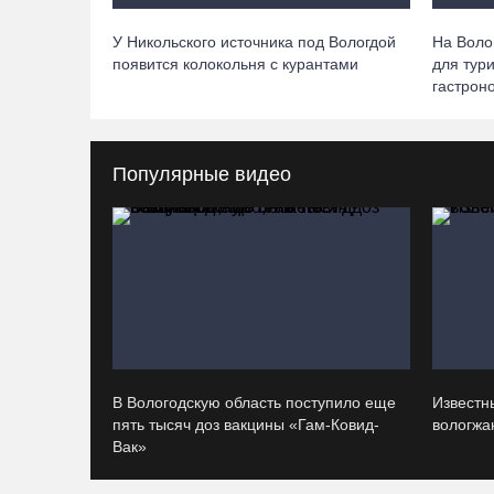
У Никольского источника под Вологдой
На Воло
появится колокольня с курантами
для тур
гастрон
Популярные видео
В Вологодскую область поступило еще
Известн
пять тысяч доз вакцины «Гам-Ковид-
вологжан
Вак»