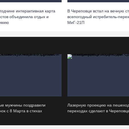
годчине интерактивная карта
В Череповце встал на вечную с
истов объединила отдых и
всепогодный истребитель-перех
омию
МиГ‑21П
ые мужчины поздравили
Лазерную проекцию на пешехо
ок с 8 Марта в стихах
переходах сделают в Череповц