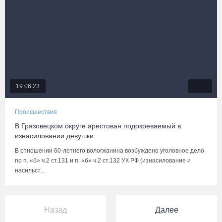
19.06.23
Происшествия
В Грязовецком округе арестован подозреваемый в
изнасиловании девушки
В отношении 60-летнего вологжанина возбуждено уголовное дело
по п. «б» ч.2 ст.131 и п. «б» ч.2 ст.132 УК РФ (изнасилование и
насильст...
Назад
Далее