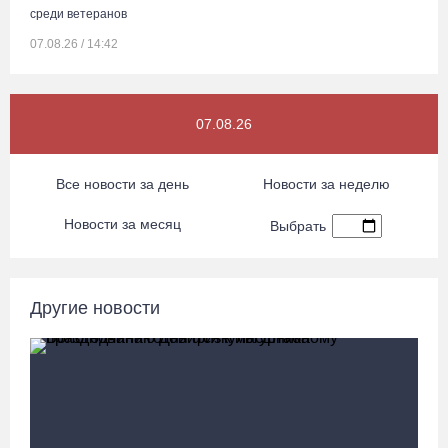
среди ветеранов
07.08.26 / 14:42
Завершен первый этап благоустройства прибрежной зоны
07.08.26
Шекснинского водохранилища
07.08.26 / 14:25
Все новости за день
Новости за неделю
Череповчанку задержали с наркотиками: общая масса изъятого
Новости за месяц
Выбрать
превысила 527 г
07.08.26 / 14:20
Другие новости
В Кириллове впервые пройдет фестиваль «Рэп на Руси» в
честь юбилея города
07.08.26 / 13:40
В Череповце госпитализировали пострадавшего в ДТП