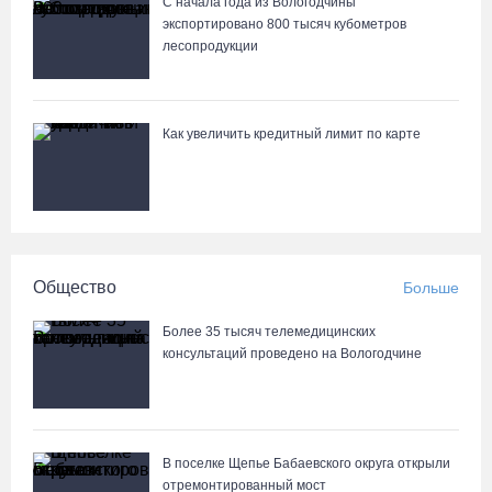
С начала года из Вологодчины
экспортировано 800 тысяч кубометров
Неизвестный мужчина погиб в подожженном в Вологодской
лесопродукции
области магазине
07.08.26 / 09:25
Как увеличить кредитный лимит по карте
На Вологодчине подвели итоги XII областной Спартакиады
ветеранов и пенсионеров
07.08.26 / 09:23
Манты, речные прогулки и концерты музыкантов ждут гостей на
Общество
Больше
Дне города Тотьмы
07.08.26 / 08:49
Более 35 тысяч телемедицинских
консультаций проведено на Вологодчине
Вологодские «пчелки» усилились еще одним игроком из
российской Премьер-лиги
07.08.26 / 08:31
В поселке Щепье Бабаевского округа открыли
отремонтированный мост