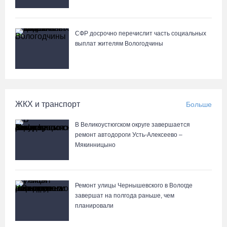
В Вологде начали ремонтировать улицу Петрозаводскую
06.08.26 / 17:55
СФР досрочно перечислит часть социальных
выплат жителям Вологодчины
В Бабаево уже более двух недель не могут найти пропавшего
22-летнего юношу
06.08.26 / 17:45
ЖКХ и транспорт
Больше
Выборы-2026: кому отдает победу поквартирный опрос
06.08.26 / 17:18
В Великоустюгском округе завершается
ремонт автодороги Усть-Алексеево –
Мякинницыно
Команда «Родники.Истоки» Олега Газманова запишет
народные песни Вологодчины
06.08.26 / 17:10
Ремонт улицы Чернышевского в Вологде
завершат на полгода раньше, чем
планировали
122 школьника из Алчевска прибыли на «Территорию
талантов» в Вологодской области