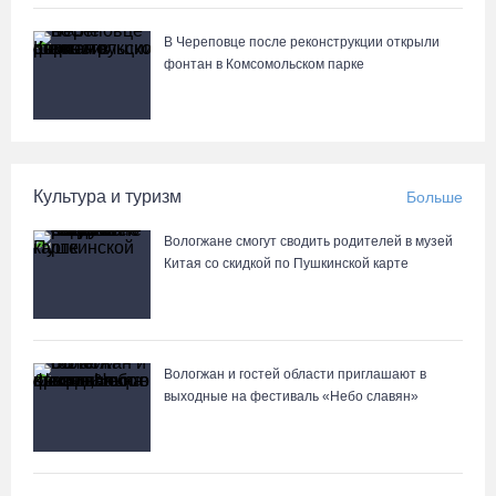
06.08.26 / 17:05
В Череповце после реконструкции открыли
фонтан в Комсомольском парке
Семерых пьяных водителей и 34 без прав задержали за сутки
вологодские гаишники
06.08.26 / 16:36
Культура и туризм
Больше
В Тотемском округе построили три дома для работников села
06.08.26 / 16:12
Вологжане смогут сводить родителей в музей
Китая со скидкой по Пушкинской карте
Детская футбольная секция ВоГУ получила поддержку РФС
06.08.26 / 15:42
Вологжан и гостей области приглашают в
выходные на фестиваль «Небо славян»