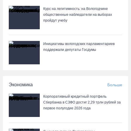
07.08.26 / 11:18
Курс на легитимность: на Вологодчине
общественные наблюдатели на выборах
Более 6 тысяч программ для детей представили кружки и
пройдут учебу
секции на Вологодчине
07.08.26 / 10:56
Инициативы вологодских парламентариев
В Вологде иномарка сбила 12-летнего велосипедиста
поддержали депутаты Госдумы
07.08.26 / 10:36
В Устюжне масштабно отметят 774-летие города фестивалем
кузнечного мастерства
Экономика
Больше
07.08.26 / 10:24
Корпоративный кредитный портфель
Сбербанка в СЗФО достиг 2,29 трлн рублей за
Почти 60 тысяч вологжан научились защищать себя от
первое полугодие 2026 года
киберугроз
07.08.26 / 09:55