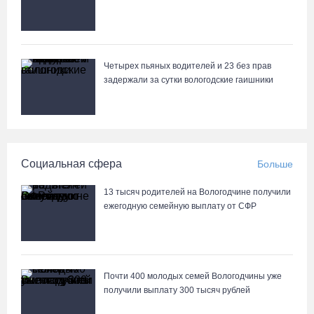
Поражение от «Фанкома» отбросило ФК «Череповец» на
предпоследнее место «Кольца»
07.08.26 / 08:12
Четырех пьяных водителей и 23 без прав
задержали за сутки вологодские гаишники
Череповчанки в национальных костюмах стали героями снимков
фотографа с горы Афон
06.08.26 / 20:20
Социальная сфера
Больше
Общественные наблюдатели Вологодчины готовятся к работе
на выборах
13 тысяч родителей на Вологодчине получили
06.08.26 / 19:28
ежегодную семейную выплату от СФР
«Дом СВО» в Череповце за полгода работы обработал около
13 тысяч обращений
Почти 400 молодых семей Вологодчины уже
06.08.26 / 18:44
получили выплату 300 тысяч рублей