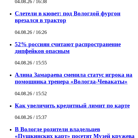
04.08.26 / 16:38
Слетели в кювет: под Вологдой фургон
врезался в трактор
04.08.26 / 16:26
52% россиян считают распространение
дипфейков опасным
04.08.26 / 15:55
Алина Замараева сменила статус игрока на
помощника тренера «Вологда-Чевакаты»
04.08.26 / 15:52
Как увеличить кредитный лимит по карте
04.08.26 / 15:37
В Вологде родители владельцев
«Пушкинских карт» посетят Музей кружева