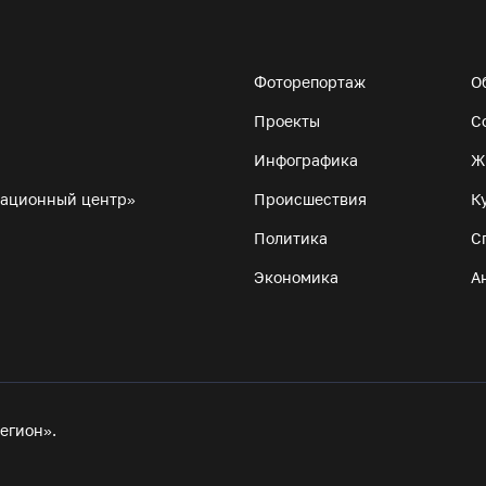
Фоторепортаж
О
Проекты
С
Инфографика
Ж
мационный центр»
Происшествия
К
Политика
С
Экономика
А
егион».