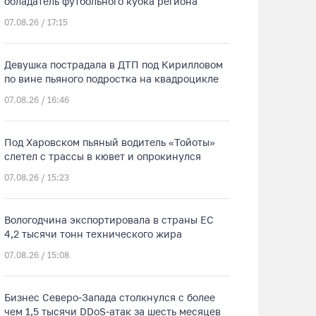
обладатель футбольного кубка региона
07.08.26 / 17:15
Девушка пострадала в ДТП под Кирилловом
по вине пьяного подростка на квадроцикле
07.08.26 / 16:46
Под Харовском пьяный водитель «Тойоты»
слетел с трассы в кювет и опрокинулся
07.08.26 / 15:23
Вологодчина экспортировала в страны ЕС
4,2 тысячи тонн технического жира
07.08.26 / 15:08
Бизнес Северо-Запада столкнулся с более
Вологодский автобус украсил портрет мецената Христофора Леденцова
чем 1,5 тысячи DDoS-атак за шесть месяцев