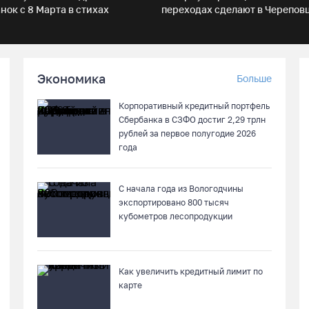
нок с 8 Марта в стихах
переходах сделают в Черепов
Экономика
Больше
Корпоративный кредитный портфель
Сбербанка в СЗФО достиг 2,29 трлн
рублей за первое полугодие 2026
года
С начала года из Вологодчины
экспортировано 800 тысяч
кубометров лесопродукции
Как увеличить кредитный лимит по
карте