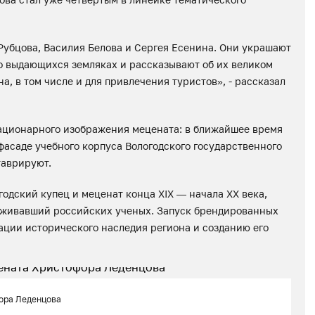
Рубцова, Василия Белова и Сергея Есенина. Они украшают
о выдающихся земляках и рассказывают об их великом
, в том числе и для привлечения туристов», - рассказал
тационарного изображения мецената: в ближайшее время
фасаде учебного корпуса Вологодского государственного
таврируют.
дский купец и меценат конца XIX — начала XX века,
живавший российских ученых. Запуск брендированных
зации исторического наследия региона и созданию его
фора Леденцова