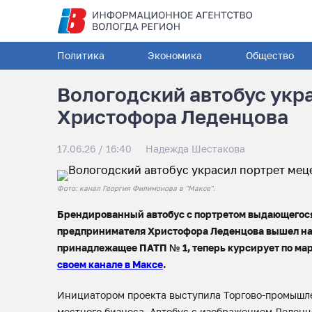
Политика
Экономика
Общество
Вологодский автобус укр
Христофора Леденцова
17.06.26 / 16:40
Надежда Шестакова
Фото: канал Георгия Филимонова в "Максе".
Брендированный автобус с портретом выдающегося
предпринимателя Христофора Леденцова вышел на 
принадлежащее ПАТП № 1, теперь курсирует по ма
своем канале в Максе
.
Инициатором проекта выступила Торгово-промышле
местного бизнеса. Автобус с изображением Леденц