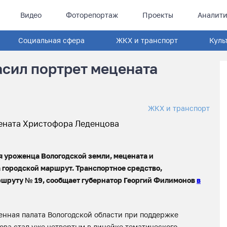
Видео
Фоторепортаж
Проекты
Аналити
Социальная сфера
ЖКХ и транспорт
Куль
асил портрет мецената
ЖКХ и транспорт
 уроженца Вологодской земли, мецената и
городской маршрут. Транспортное средство,
ршруту № 19, сообщает губернатор Георгий Филимонов
в
нная палата Вологодской области при поддержке
ова стал уже четвертым в линейке тематического