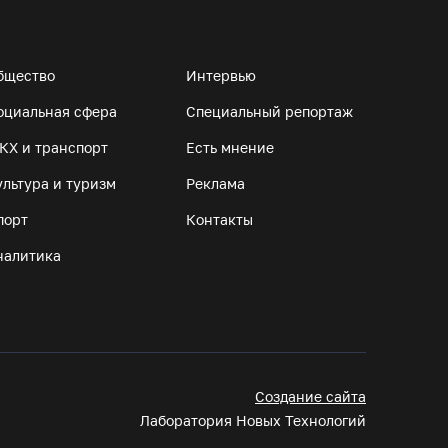
Манты, речные прогулки и концерты
музыкантов ждут гостей на Дне города
Тотьмы
бщество
Интервью
07.08.26 / 08:49
оциальная сфера
Специальный репортаж
КХ и транспорт
Есть мнение
Вологодские «пчелки» усилились еще одним
ультура и туризм
игроком из российской Премьер-лиги
Реклама
07.08.26 / 08:31
порт
Контакты
налитика
Поражение от «Фанкома» отбросило ФК
«Череповец» на предпоследнее место
«Кольца»
07.08.26 / 08:12
Создание сайта
Череповчанки в национальных костюмах
Лаборатория Новых Технологий
стали героями снимков фотографа с горы
Афон