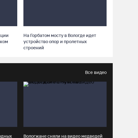
«Рэп на Руси» в честь юбилея города
07.08.26 / 13:40
В Череповце госпитализировали
кции
На Горбатом мосту в Вологде идет
пострадавшего в ДТП мотоциклиста и его
ском
устройство опор и пролетных
пассажира
строений
07.08.26 / 13:39
Кириллов станет новой столицей
Все видео
«Серебряного ожерелья» в свой 250-летний
юбилей
07.08.26 / 13:36
Речные трамвайчики будут бесплатно катать
вологжан и гостей города 8 и 9 августа
07.08.26 / 12:49
одных
Вологжане сняли на видео медведей