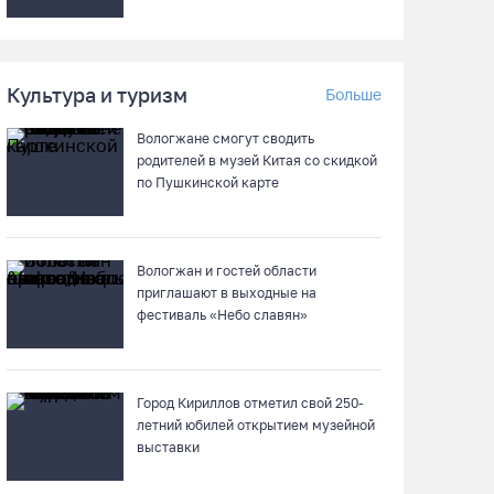
На Вологодчине готовность котельных к
отопительному сезону превысила 65%
07.08.26 / 11:19
Культура и туризм
Больше
Вологжане смогут сводить
В 2026 году аппараты МРТ появятся в двух
родителей в музей Китая со скидкой
вологодских медучреждениях
по Пушкинской карте
07.08.26 / 11:18
Вологжан и гостей области
Более 6 тысяч программ для детей
приглашают в выходные на
представили кружки и секции на
фестиваль «Небо славян»
Вологодчине
07.08.26 / 10:56
Город Кириллов отметил свой 250-
В Вологде иномарка сбила 12-летнего
летний юбилей открытием музейной
велосипедиста
выставки
07.08.26 / 10:36