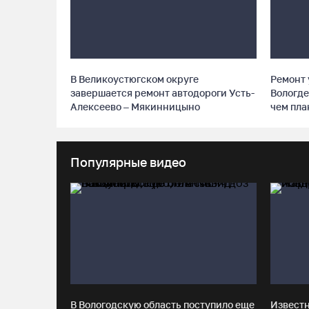
В Великоустюгском округе
Ремонт 
завершается ремонт автодороги Усть-
Вологде
Алексеево – Мякинницыно
чем пл
Популярные видео
В Вологодскую область поступило еще
Извест