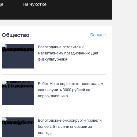
це
на Чукотке
Череповецкая пенсионерка продала
украшения и лишилась более полумиллиона
рублей
07.08.26 / 12:32
Общество
Больше
Мебель и оборудование закупаются для
Вологодчина готовится к
Сперовского ФАПа в Вытегорском округе
масштабному празднованию Дня
физкультурника
07.08.26 / 12:07
В центре Вологды появилось необычное кафе
Робот Макс подскажет вологжанам,
в автобусе
как получить 3000 рублей на
07.08.26 / 12:00
первоклассника
Из-за ремонта путей часть череповецких
трамваев остановят на три дня
Вологодские онкохирурги провели
более 2,5 тыcячи операций за
07.08.26 / 11:22
полгода