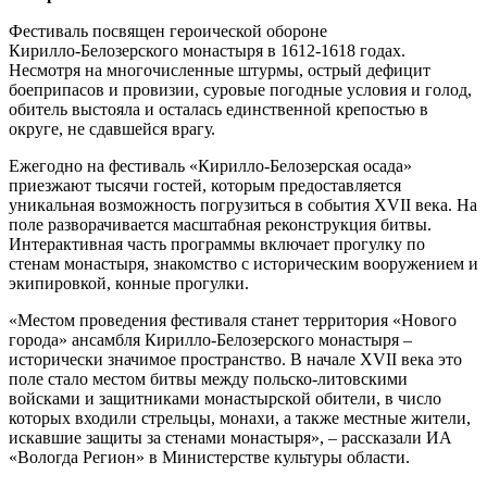
Фестиваль посвящен героической обороне
Кирилло‑Белозерского монастыря в 1612-1618 годах.
Несмотря на многочисленные штурмы, острый дефицит
боеприпасов и провизии, суровые погодные условия и голод,
обитель выстояла и осталась единственной крепостью в
округе, не сдавшейся врагу.
Ежегодно на фестиваль «Кирилло-Белозерская осада»
приезжают тысячи гостей, которым предоставляется
уникальная возможность погрузиться в события XVII века. На
поле разворачивается масштабная реконструкция битвы.
Интерактивная часть программы включает прогулку по
стенам монастыря, знакомство с историческим вооружением и
экипировкой, конные прогулки.
«Местом проведения фестиваля станет территория «Нового
города» ансамбля Кирилло‑Белозерского монастыря –
исторически значимое пространство. В начале XVII века это
поле стало местом битвы между польско‑литовскими
войсками и защитниками монастырской обители, в число
которых входили стрельцы, монахи, а также местные жители,
искавшие защиты за стенами монастыря», – рассказали ИА
«Вологда Регион» в Министерстве культуры области.