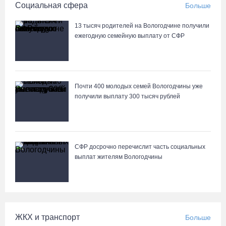
Социальная сфера
Больше
Робот Макс подскажет вологжанам, как получить 3000 рублей на
13 тысяч родителей на Вологодчине получили
первоклассника
ежегодную семейную выплату от СФР
06.08.26 / 13:57
Вологодские онкохирурги провели более 2,5 тыcячи операций
Почти 400 молодых семей Вологодчины уже
за полгода
получили выплату 300 тысяч рублей
06.08.26 / 13:28
В Вологодской области спрогнозировали урожай семян хвойных
пород
СФР досрочно перечислит часть социальных
выплат жителям Вологодчины
06.08.26 / 13:04
С начала года из Вологодчины экспортировано 800 тысяч
кубометров лесопродукции
ЖКХ и транспорт
Больше
06.08.26 / 12:49