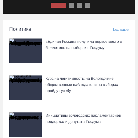
Выборы-2026: кому отдает победу поквартирный опрос
06.08.26 / 17:18
Политика
Больше
Команда «Родники.Истоки» Олега Газманова запишет
народные песни Вологодчины
«Единая Россия» получила первое место в
бюллетене на выборах в Госдуму
06.08.26 / 17:10
122 школьника из Алчевска прибыли на «Территорию
талантов» в Вологодской области
Курс на легитимность: на Вологодчине
06.08.26 / 17:05
общественные наблюдатели на выборах
пройдут учебу
Семерых пьяных водителей и 34 без прав задержали за сутки
вологодские гаишники
Инициативы вологодских парламентариев
06.08.26 / 16:36
поддержали депутаты Госдумы
В Тотемском округе построили три дома для работников села