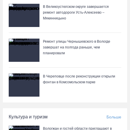
В Великоустюгском округе завершается
Пострадавшего в ДТП под Вологдой мотоциклиста
ремонт автодороги Усть-Алексеево –
госпитализировали в больницу
Мякинницыно
06.08.26 / 12:36
Ремонт улицы Чернышевского в Вологде
Более 35 тысяч телемедицинских консультаций проведено на
завершат на полгода раньше, чем
Вологодчине
планировали
06.08.26 / 11:59
В Шекснинском округе утонул выпавший из лодки пенсионер
В Череповце после реконструкции открыли
фонтан в Комсомольском парке
06.08.26 / 11:43
Череповецкие каратисты взяли серебро и бронзу на Russia
Open - 2026
Культура и туризм
Больше
06.08.26 / 11:39
Вологжан и гостей области приглашают в