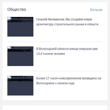
Общество
Больше
День физкультурника в Вологде отметят общегородской
зарядкой и марафоном
Георгий Филимонов: Мы создаём новую
архитектуру строительного рынка в области
06.08.26 / 14:44
Корпоративный кредитный портфель Сбербанка в СЗФО достиг
2,29 трлн рублей за первое полугодие 2026 года
В Вологодской области клещи покусали уже
06.08.26 / 14:44
13,4 тысячи человек
Вологодчина готовится к масштабному празднованию Дня
физкультурника
Более 17 тысяч онкоскринингов проведено на
06.08.26 / 14:43
Вологодчине с начала года
88-летняя вологжанка приняла мошенника за сына и отдала
курьеру 650 тысяч рублей
06.08.26 / 14:33