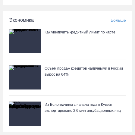
06.08.26 / 16:12
Экономика
Больше
Детская футбольная секция ВоГУ получила поддержку РФС
Как увеличить кредитный лимит по карте
06.08.26 / 15:42
Вологжане смогут сводить родителей в музей Китая со скидкой
по Пушкинской карте
06.08.26 / 15:40
Объем продаж кредитов наличными в России
вырос на 64%
87-летний пассажир и его внук пострадали под Вологдой в
слетевшем в кювет авто
06.08.26 / 15:39
Из Вологодчины с начала года в Кувейт
экспортировано 2,6 млн инкубационных яиц
Четверых вологжан осудили за попытку распространения 2,5 кг
наркотиков
06.08.26 / 15:05