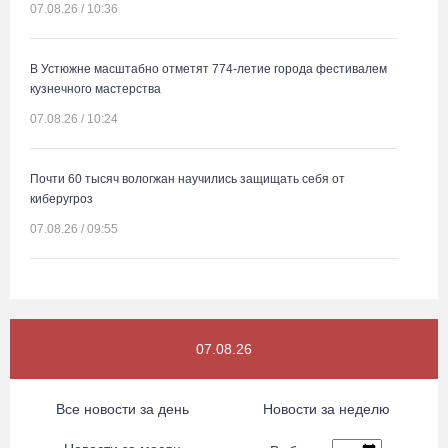
07.08.26 / 10:36
В Устюжне масштабно отметят 774-летие города фестивалем
кузнечного мастерства
07.08.26 / 10:24
Почти 60 тысяч вологжан научились защищать себя от
киберугроз
07.08.26 / 09:55
Неизвестный мужчина погиб в подожженном в Вологодской
области магазине
07.08.26 / 09:25
07.08.26
На Вологодчине подвели итоги XII областной Спартакиады
Все новости за день
Новости за неделю
ветеранов и пенсионеров