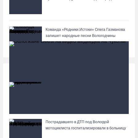
Команда «Родники.Истоки» Олега Газманова
запишет народные песни Вологодчины
Происшествия
Больше
88-летняя вологжанка приняла мошенника за
сына и отдала курьеру 650 тысяч рублей
Пострадавшего в ДТП под Вологдой
Вологжане сняли на видео медведей на Чукотке
мотоциклиста госпитализировали в больницу