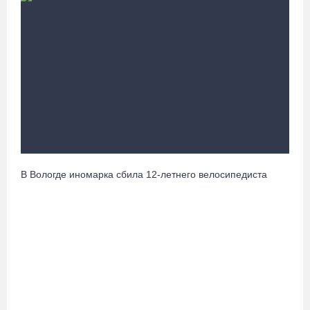
Руины храма под Череповцом засыпали землей, чтобы
установить на холме крест
08.08.26 / 13:37
Городские заборы и фасады домов Тотьмы превратили в стены
картинной галереи
08.08.26 / 12:43
В Кириллове исполнят любимые песни легендарного летчика
В Вологде иномарка сбила 12-летнего велосипедиста
Евгения Преображенского
08.08.26 / 11:53
Жители Устюжны изготовят «Птиц одного полета» и пробегут
774 метра
08.08.26 / 11:12