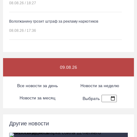
08.08.26 / 18:27
Вологжанину грозит штраф за рекламу наркотиков
08.08.26 / 17:36
Четыре человека потерялись в пятницу в лесах Вологодчины
08.08.26 / 16:11
09.08.26
Троицкий Орловский храм под Великим Устюгом обрел купол и
крест
Все новости за день
Новости за неделю
08.08.26 / 15:33
Новости за месяц
Выбрать
Более двух тысяч наблюдателей обеспечат на Вологодчине
контроль на выборах
Другие новости
08.08.26 / 14:29