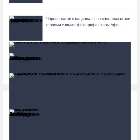
Череповчанки в национальных костюмах стали
героями снимков фотографа с горы Афон
Общественные наблюдатели Вологодчины
готовятся к работе на выборах
Социальная сфера
Больше
13 тысяч родителей на Вологодчине получили
ежегодную семейную выплату от СФР
Четверых вологжан осудили за попытку распространения
2,5 кг наркотиков