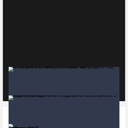
свой 250-летний юбилей
07.08.26 / 13:36
Речные трамвайчики будут бесплатно катать вологжан и гостей
города 8 и 9 августа
07.08.26 / 12:49
Череповецкая пенсионерка продала украшения и лишилась
более полумиллиона рублей
07.08.26 / 12:32
Мебель и оборудование закупаются для Сперовского ФАПа в
Вытегорском округе
07.08.26 / 12:07
Политика
Больше
В центре Вологды появилось необычное кафе в автобусе
Выборы-2026: кому отдает победу