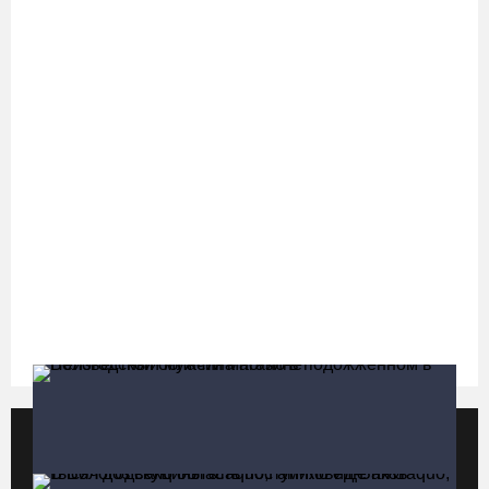
10 пьяных водителей и 23 без прав остановили за сутки
вологодские гаишники
07.08.26 / 18:12
Заявка на создание университетского кампуса в Череповце
направлена в Минобрнауки РФ
07.08.26 / 17:25
В выходные на Вологодчине станет известен обладатель
футбольного кубка региона
07.08.26 / 17:15
Девушка пострадала в ДТП под Кирилловом по вине пьяного
подростка на квадроцикле
07.08.26 / 16:46
Популярные видео
Все видео
Под Харовском пьяный водитель «Тойоты» слетел с трассы в