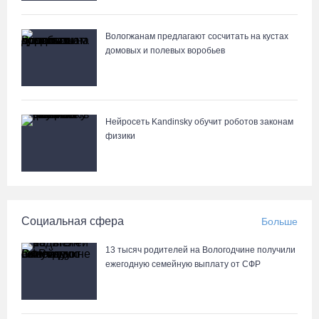
58-летняя вологжанка на электросамокате врезалась в машину
Вологжанам предлагают сосчитать на кустах
и попала в больницу
домовых и полевых воробьев
06.08.26 / 10:51
В Вологде пресечена деятельность очередной точки
нелегальной продажи алкоголя
Нейросеть Kandinsky обучит роботов законам
физики
06.08.26 / 10:42
Вологжан и гостей области приглашают в выходные на
фестиваль «Небо славян»
Социальная сфера
Больше
06.08.26 / 10:05
13 тысяч родителей на Вологодчине получили
В Великоустюгском округе завершается ремонт автодороги
ежегодную семейную выплату от СФР
Усть-Алексеево – Мякинницыно
06.08.26 / 09:54