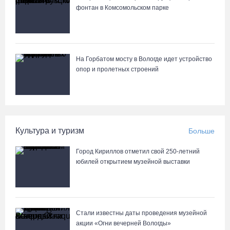
фонтан в Комсомольском парке
«Единая Россия» получила первое место в бюллетене на
выборах в Госдуму
05.08.26 / 20:20
На Горбатом мосту в Вологде идет устройство
Четырех пьяных водителей и 23 без прав задержали за сутки
опор и пролетных строений
вологодские гаишники
05.08.26 / 17:45
В заречной части Вологды открылся новый офис МФЦ
Культура и туризм
Больше
05.08.26 / 17:09
Город Кириллов отметил свой 250-летний
юбилей открытием музейной выставки
В Вологде на 18 дворовых территориях завершены работы по
благоустройству
05.08.26 / 16:36
Стали известны даты проведения музейной
акции «Огни вечерней Вологды»