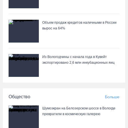
06.08.26 / 11:59
В Шекснинском округе утонул выпавший из лодки пенсионер
Объем продаж кредитов наличными в России
06.08.26 / 11:43
вырос на 64%
Череповецкие каратисты взяли серебро и бронзу на Russia
Open - 2026
Из Вологодчины с начала года в Кувейт
06.08.26 / 11:39
экспортировано 2,6 млн инкубационных яиц
В поселке Щепье Бабаевского округа открыли
отремонтированный мост
06.08.26 / 11:20
Общество
Больше
Вологодская шахматистка в составе сборной РФ взяла золото
Шумоэкран на Белозерском шоссе в Вологде
«Матча Дружбы» в Китае
превратили в космическую галерею
06.08.26 / 11:02