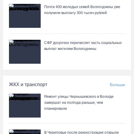
Почти 400 молодых семей Вологодчины уже
Архангелогородец устроил смертельное ДТП под Нюксеницей,
получили выплату 300 тысяч рублей
но остался на свободе
06.08.26 / 09:33
Четыре волейболистки из Череповца готовятся к молодежному
СФР досрочно перечислит часть социальных
чемпионату Европы
выплат жителям Вологодчины
06.08.26 / 09:05
Самая маленькая и самая ценная баскетболистка Анастасия
Сущик вновь в «Чевакате»
ЖКХ и транспорт
Больше
06.08.26 / 08:57
Ремонт улицы Чернышевского в Вологде
завершат на полгода раньше, чем
«Алмаз» выиграл у «Красной машины», но остался без золота
планировали
космического турнира
06.08.26 / 08:50
В Череповце после реконструкции открыли