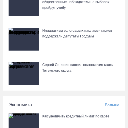
общественные наблюдатели на выборах
06.08.26 / 13:28
пройдут учебу
В Вологодской области спрогнозировали урожай семян хвойных
пород
Инициативы вологодских парламентариев
06.08.26 / 13:04
поддержали депутаты Госдумы
С начала года из Вологодчины экспортировано 800 тысяч
кубометров лесопродукции
Сергей Селянин сложил полномочия главы
06.08.26 / 12:49
Тотемского округа
Пострадавшего в ДТП под Вологдой мотоциклиста
госпитализировали в больницу
06.08.26 / 12:36
Экономика
Больше
Более 35 тысяч телемедицинских консультаций проведено на
Как увеличить кредитный лимит по карте
Вологодчине