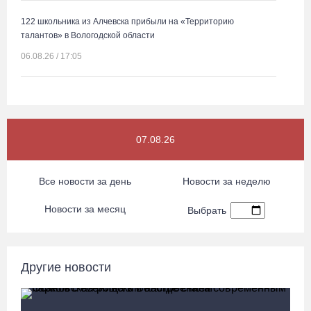
122 школьника из Алчевска прибыли на «Территорию
талантов» в Вологодской области
06.08.26 / 17:05
Семерых пьяных водителей и 34 без прав задержали за сутки
вологодские гаишники
06.08.26 / 16:36
07.08.26
В Тотемском округе построили три дома для работников села
Все новости за день
Новости за неделю
06.08.26 / 16:12
Новости за месяц
Выбрать
Детская футбольная секция ВоГУ получила поддержку РФС
06.08.26 / 15:42
Другие новости
Вологжане смогут сводить родителей в музей Китая со скидкой