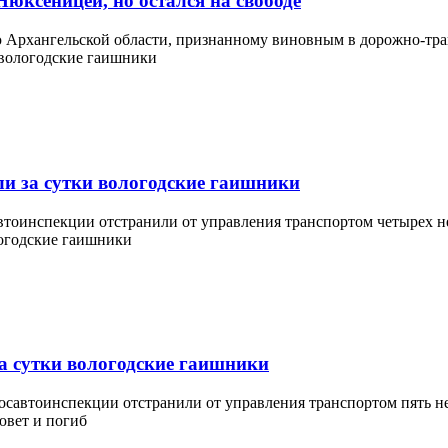
юксеницей, но остался на свободе
Архангельской области, признанному виновным в дорожно-тран
ли за сутки вологодские гаишники
автоинспекции отстранили от управления транспортом четырех н
за сутки вологодские гаишники
Госавтоинспекции отстранили от управления транспортом пять н