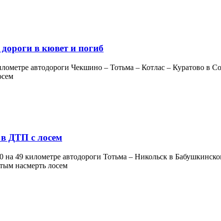
 дороги в кювет и погиб
илометре автодороги Чекшино – Тотьма – Котлас – Куратово в Сок
 в ДТП с лосем
0 на 49 километре автодороги Тотьма – Никольск в Бабушкинском