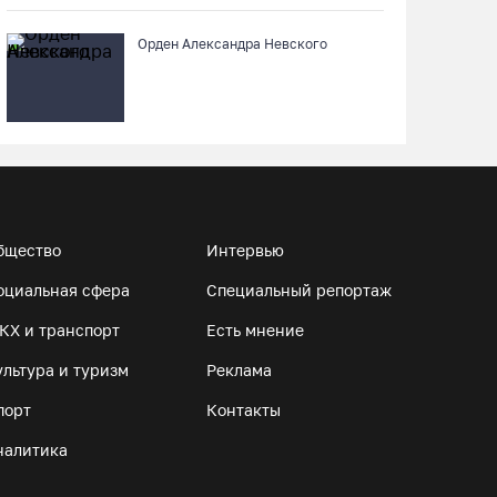
Орден Александра Невского
бщество
Интервью
оциальная сфера
Специальный репортаж
КХ и транспорт
Есть мнение
ультура и туризм
Реклама
порт
Контакты
налитика