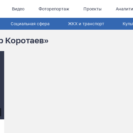
Видео
Фоторепортаж
Проекты
Аналити
Социальная сфера
ЖКХ и транспорт
Куль
р Коротаев»