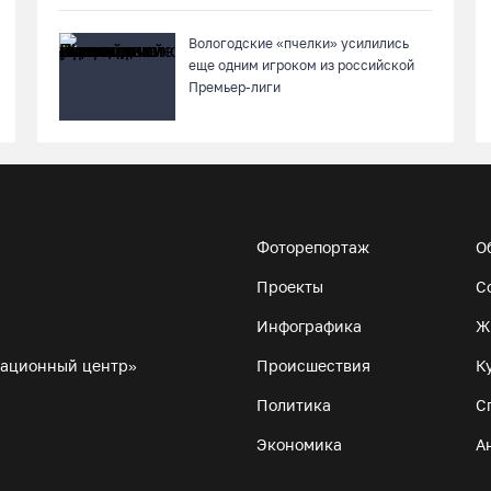
Вологодские «пчелки» усилились
еще одним игроком из российской
Премьер-лиги
Фоторепортаж
О
Проекты
С
Инфографика
Ж
мационный центр»
Происшествия
К
Политика
С
Экономика
А