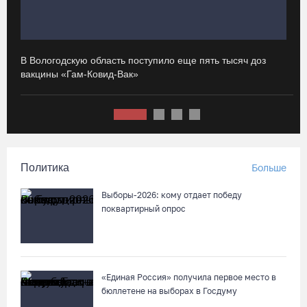
07.08.26 / 16:46
Под Харовском пьяный водитель «Тойоты» слетел с трассы в
В Вологодскую область поступило еще пять тысяч доз
И
кювет и опрокинулся
вакцины «Гам-Ковид-Вак»
с
07.08.26 / 15:23
Вологодчина экспортировала в страны ЕС 4,2 тысячи тонн
технического жира
Политика
Больше
07.08.26 / 15:08
Выборы-2026: кому отдает победу
Бизнес Северо-Запада столкнулся с более чем 1,5 тысячи
поквартирный опрос
DDoS-атак за шесть месяцев
07.08.26 / 14:58
«Единая Россия» получила первое место в
75-летний бегун из Великого Устюга стал чемпионом России
бюллетене на выборах в Госдуму
среди ветеранов