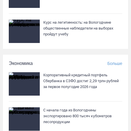
07.08.26 / 14:42
Завершен первый этап благоустройства прибрежной зоны
Курс на легитимность: на Вологодчине
Шекснинского водохранилища
общественные наблюдатели на выборах
пройдут учебу
07.08.26 / 14:25
Череповчанку задержали с наркотиками: общая масса
изъятого превысила 527 г
Экономика
Больше
07.08.26 / 14:20
Корпоративный кредитный портфель
Сбербанка в СЗФО достиг 2,29 трлн рублей
В Кириллове впервые пройдет фестиваль «Рэп на Руси» в
за первое полугодие 2026 года
честь юбилея города
07.08.26 / 13:40
С начала года из Вологодчины
экспортировано 800 тысяч кубометров
В Череповце госпитализировали пострадавшего в ДТП
лесопродукции
мотоциклиста и его пассажира