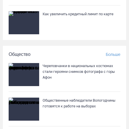
07.08.26 / 13:39
Как увеличить кредитный лимит по карте
Кириллов станет новой столицей «Серебряного ожерелья» в
свой 250-летний юбилей
07.08.26 / 13:36
Речные трамвайчики будут бесплатно катать вологжан и
Общество
Больше
гостей города 8 и 9 августа
07.08.26 / 12:49
Череповчанки в национальных костюмах
стали героями снимков фотографа с горы
Афон
Череповецкая пенсионерка продала украшения и лишилась
более полумиллиона рублей
07.08.26 / 12:32
Общественные наблюдатели Вологодчины
готовятся к работе на выборах
Мебель и оборудование закупаются для Сперовского ФАПа в
Вытегорском округе