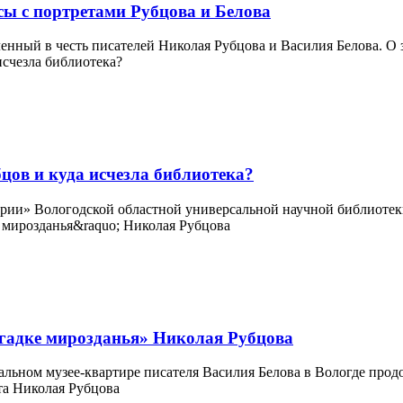
ы с портретами Рубцова и Белова
нный в честь писателей Николая Рубцова и Василия Белова. О з
цов и куда исчезла библиотека?
ории» Вологодской областной универсальной научной библиотеки
загадке мирозданья» Николая Рубцова
льном музее-квартире писателя Василия Белова в Вологде продо