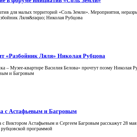
тие в форуме инициатив «Соль Земли»
тив для малых территорий «Соль Земли». Мероприятия, неразрыв
чит «Разбойник Ляля» Николая Рубцова
ка – Музее-квартире Василия Белова» прочтут поэму Николая Ру
ва с Астафьевым и Багровым
с Виктором Астафьевым и Сергеем Багровым расскажут 28 мая в