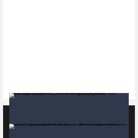
05.08.26 / 11:04
Вологжане через чат-бот подали 26 тысяч идей для развития
региона
05.08.26 / 11:03
В Вологде водитель «Лексуса» сбила во дворе мотоциклиста
05.08.26 / 10:31
В Череповце после реконструкции открыли фонтан в
Комсомольском парке
05.08.26 / 10:30
Популярные видео
Все видео
Вологодские семьи смогут побороться за звание «Самого
лучшего папы»
05.08.26 / 10:26