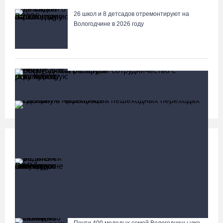
26 школ и 8 детсадов отремонтируют на
Вологодчине в 2026 году
В Харовском округе отремонтируют мост через
реку Кубену
Социальная сфера
Больше
13 тысяч родителей на Вологодчине получили
ежегодную семейную выплату от СФР
Вологодчина расширит сотрудничество с Республикой
Беларусь