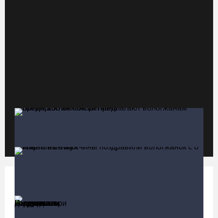
Стали известны даты проведения музейной акции «Огни
вечерней Вологды»
04.08.26 / 16:43
На Вологодчине готовят общественных наблюдателей к
предстоящим выборам
04.08.26 / 16:38
Слетели в кювет: под Вологдой фургон врезался в трактор
04.08.26 / 16:26
52% россиян считают распространение дипфейков опасным
Политика
Больше
04.08.26 / 15:55
Инициативы вологодских парламентариев
поддержали депутаты Госдумы
Алина Замараева сменила статус игрока на помощника