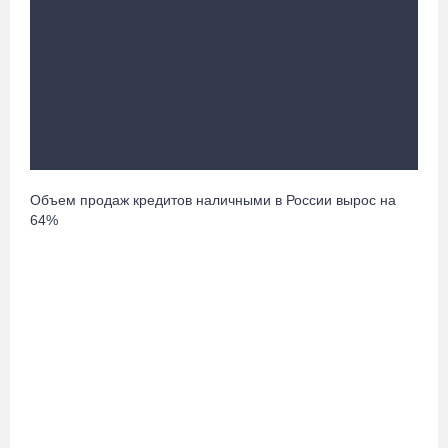
Ремонт улицы Чернышевского в Вологде завершат на полгода
раньше, чем планировали
05.08.26 / 14:54
В Вологде две сестры из-за замены домофона перевели
мошенникам 3,5 млн рублей
05.08.26 / 14:13
Объем продаж кредитов наличными в России вырос на
64%
Вологжанам предлагают сосчитать на кустах домовых и
полевых воробьев
05.08.26 / 12:58
Нейросеть Kandinsky обучит роботов законам физики
05.08.26 / 12:47
Браконьеров из Ленобласти оштрафовали на 1,3 млн за вылов