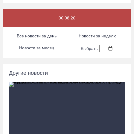
06.08.26 / 15:42
06.08.26
Вологжане смогут сводить родителей в музей Китая со скидкой
по Пушкинской карте
Все новости за день
Новости за неделю
06.08.26 / 15:40
Новости за месяц
Выбрать
87-летний пассажир и его внук пострадали под Вологдой в
слетевшем в кювет авто
06.08.26 / 15:39
Другие новости
Четверых вологжан осудили за попытку распространения 2,5 кг
наркотиков
06.08.26 / 15:05
День физкультурника в Вологде отметят общегородской
зарядкой и марафоном