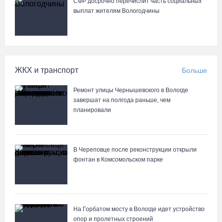
«Алмаз» выиграл у «Красной машины», но остался без золота
СФР досрочно перечислит часть социальных
космического турнира
выплат жителям Вологодчины
06.08.26 / 08:50
«Единая Россия» получила первое место в бюллетене на
выборах в Госдуму
ЖКХ и транспорт
Больше
05.08.26 / 20:20
Ремонт улицы Чернышевского в Вологде
завершат на полгода раньше, чем
Четырех пьяных водителей и 23 без прав задержали за сутки
планировали
вологодские гаишники
05.08.26 / 17:45
В Череповце после реконструкции открыли
фонтан в Комсомольском парке
В заречной части Вологды открылся новый офис МФЦ
05.08.26 / 17:09
В Вологде на 18 дворовых территориях завершены работы по
На Горбатом мосту в Вологде идет устройство
благоустройству
опор и пролетных строений