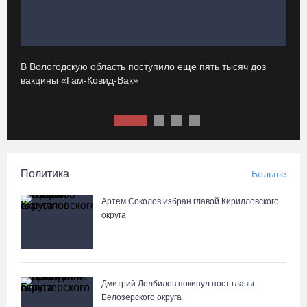
Вологодские онкохирурги провели более 2,5 тыcячи операций
за полгода
В Вологодскую область поступило еще пять тысяч доз
И
06.08.26 / 13:28
вакцины «Гам-Ковид-Вак»
с
В Вологодской области спрогнозировали урожай семян хвойных
пород
06.08.26 / 13:04
Политика
Больше
С начала года из Вологодчины экспортировано 800 тысяч
кубометров лесопродукции
Артем Соколов избран главой Кирилловского
округа
06.08.26 / 12:49
Пострадавшего в ДТП под Вологдой мотоциклиста
госпитализировали в больницу
Дмитрий Долбилов покинул пост главы
06.08.26 / 12:36
Белозерского округа