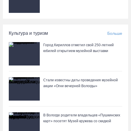
05.08.26 / 16:36
Осановская роща в Вологде стала современным парком с
есенинским настроением
Культура и туризм
Больше
05.08.26 / 16:22
Город Кириллов отметил свой 250-летний
юбилей открытием музейной выставки
Житель Москвы пострадал в опрокинувшемся под Вытегрой
грузовике
05.08.26 / 16:19
Стали известны даты проведения музейной
акции «Огни вечерней Вологды»
В Вологде родители владельцев «Пушкинских
карт» посетят Музей кружева со скидкой