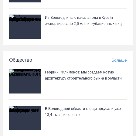
Вологодская шахматистка в составе сборной РФ взяла золото
«Матча Дружбы» в Китае
Из Вологодчины с начала года в Кувейт
06.08.26 / 11:02
экспортировано 2,6 млн инкубационных яиц
58-летняя вологжанка на электросамокате врезалась в машину
и попала в больницу
06.08.26 / 10:51
Общество
Больше
В Вологде пресечена деятельность очередной точки
Георгий Филимонов: Мы создаём новую
нелегальной продажи алкоголя
архитектуру строительного рынка в области
06.08.26 / 10:42
Вологжан и гостей области приглашают в выходные на
В Вологодской области клещи покусали уже
фестиваль «Небо славян»
13,4 тысячи человек
06.08.26 / 10:05