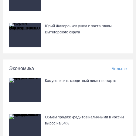
Более 35 тысяч телемедицинских консультаций проведено на
Вологодчине
Юрий Жаворонков ушел с поста главы
06.08.26 / 11:59
Вытегорского округа
В Шекснинском округе утонул выпавший из лодки пенсионер
06.08.26 / 11:43
Экономика
Больше
Череповецкие каратисты взяли серебро и бронзу на Russia
Open - 2026
Как увеличить кредитный лимит по карте
06.08.26 / 11:39
В поселке Щепье Бабаевского округа открыли
отремонтированный мост
Объем продаж кредитов наличными в России
06.08.26 / 11:20
вырос на 64%