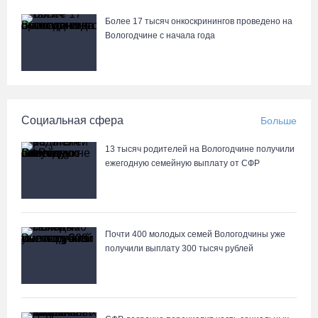
В Великоустюгском округе завершается ремонт автодороги
Усть-Алексеево – Мякинницыно
Более 17 тысяч онкоскринингов проведено на
Вологодчине с начала года
06.08.26 / 09:54
Архангелогородец устроил смертельное ДТП под Нюксеницей,
но остался на свободе
Социальная сфера
Больше
06.08.26 / 09:33
13 тысяч родителей на Вологодчине получили
Четыре волейболистки из Череповца готовятся к молодежному
ежегодную семейную выплату от СФР
чемпионату Европы
06.08.26 / 09:05
Почти 400 молодых семей Вологодчины уже
Самая маленькая и самая ценная баскетболистка Анастасия
получили выплату 300 тысяч рублей
Сущик вновь в «Чевакате»
06.08.26 / 08:57