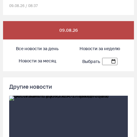
09.08.26 / 08:37
Сказка на Невском: в Петербурге проходят Дни Великого
09.08.26
Устюга
09.08.26 / 07:40
Все новости за день
Новости за неделю
В Вологодской области впервые пройдет фестиваль памяти
Новости за месяц
Выбрать
Ольги Фокиной
08.08.26 / 18:27
Другие новости
Вологжанину грозит штраф за рекламу наркотиков
08.08.26 / 17:36
Четыре человека потерялись в пятницу в лесах Вологодчины
08.08.26 / 16:11