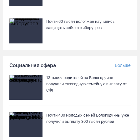
DDoS-атак за шесть месяцев
07.08.26 / 14:58
Почти 60 тысяч вологжан научились
защищать себя от киберугроз
75-летний бегун из Великого Устюга стал чемпионом России
среди ветеранов
07.08.26 / 14:42
Социальная сфера
Больше
Завершен первый этап благоустройства прибрежной зоны
Шекснинского водохранилища
13 тысяч родителей на Вологодчине
07.08.26 / 14:25
получили ежегодную семейную выплату от
СФР
Череповчанку задержали с наркотиками: общая масса
изъятого превысила 527 г
Почти 400 молодых семей Вологодчины уже
07.08.26 / 14:20
получили выплату 300 тысяч рублей
В Кириллове впервые пройдет фестиваль «Рэп на Руси» в