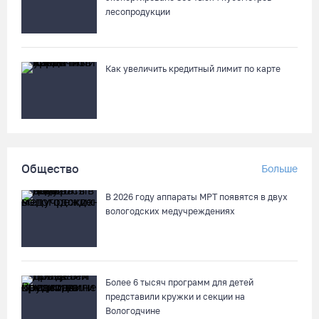
В выходные на Вологодчине станет известен обладатель
лесопродукции
футбольного кубка региона
07.08.26 / 17:15
Как увеличить кредитный лимит по карте
Девушка пострадала в ДТП под Кирилловом по вине пьяного
подростка на квадроцикле
07.08.26 / 16:46
Под Харовском пьяный водитель «Тойоты» слетел с трассы в
Общество
Больше
кювет и опрокинулся
07.08.26 / 15:23
В 2026 году аппараты МРТ появятся в двух
вологодских медучреждениях
Вологодчина экспортировала в страны ЕС 4,2 тысячи тонн
технического жира
07.08.26 / 15:08
Более 6 тысяч программ для детей
представили кружки и секции на
Вологодчине
Бизнес Северо-Запада столкнулся с более чем 1,5 тысячи