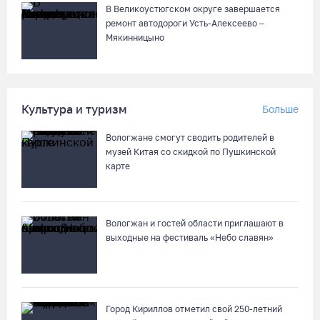
более полумиллиона рублей
В Великоустюгском округе завершается
07.08.26 / 12:32
ремонт автодороги Усть-Алексеево –
Мякинницыно
Мебель и оборудование закупаются для Сперовского ФАПа в
Вытегорском округе
07.08.26 / 12:07
Культура и туризм
Больше
Вологжане смогут сводить родителей в
В центре Вологды появилось необычное кафе в автобусе
музей Китая со скидкой по Пушкинской
07.08.26 / 12:00
карте
Из-за ремонта путей часть череповецких трамваев
остановят на три дня
Вологжан и гостей области приглашают в
выходные на фестиваль «Небо славян»
07.08.26 / 11:22
Город Кириллов отметил свой 250-летний