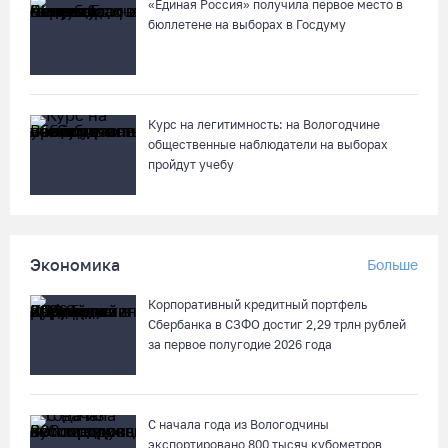
«Единая Россия» получила первое место в
Две телеги «органики» станут главным призом лотереи
бюллетене на выборах в Госдуму
фестиваля «Батранский лен»
08.08.26 / 09:56
8 августа в Череповце пройдет праздник баскетбола и
Курс на легитимность: на Вологодчине
брейкинга
общественные наблюдатели на выборах
пройдут учебу
08.08.26 / 09:15
10 пьяных водителей и 23 без прав остановили за сутки
вологодские гаишники
Экономика
Больше
07.08.26 / 18:12
Корпоративный кредитный портфель
Сбербанка в СЗФО достиг 2,29 трлн рублей
Заявка на создание университетского кампуса в Череповце
за первое полугодие 2026 года
направлена в Минобрнауки РФ
07.08.26 / 17:25
С начала года из Вологодчины
экспортировано 800 тысяч кубометров