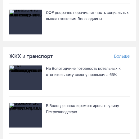
честь юбилея города
07.08.26 / 13:40
СФР досрочно перечислит часть социальных
выплат жителям Вологодчины
В Череповце госпитализировали пострадавшего в ДТП
мотоциклиста и его пассажира
07.08.26 / 13:39
ЖКХ и транспорт
Больше
Кириллов станет новой столицей «Серебряного ожерелья» в
На Вологодчине готовность котельных к
свой 250-летний юбилей
отопительному сезону превысила 65%
07.08.26 / 13:36
Речные трамвайчики будут бесплатно катать вологжан и
гостей города 8 и 9 августа
В Вологде начали ремонтировать улицу
Петрозаводскую
07.08.26 / 12:49
Череповецкая пенсионерка продала украшения и лишилась