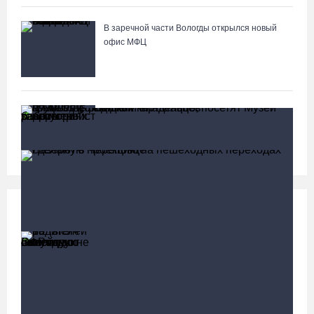
В заречной части Вологды открылся новый
офис МФЦ
В Вологде на 18 дворовых территориях
завершены работы по благоустройству
Социальная сфера
Больше
13 тысяч родителей на Вологодчине получили
ежегодную семейную выплату от СФР
В Вологде родители владельцев «Пушкинских карт»
посетят Музей кружева со скидкой