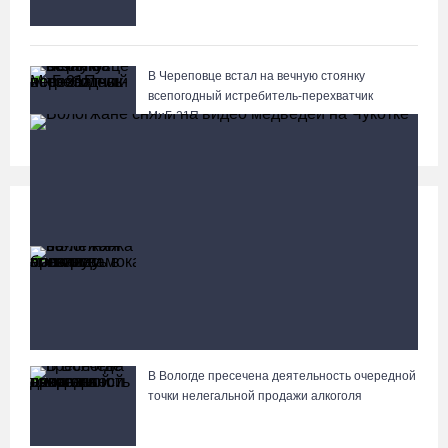
В Череповце встал на вечную стоянку
всепогодный истребитель-перехватчик
МиГ‑21П
Происшествия
Больше
58-летняя вологжанка на электросамокате
врезалась в машину и попала в больницу
В Вологде пресечена деятельность очередной
Вологжане сняли на видео медведей на Чукотке
точки нелегальной продажи алкоголя