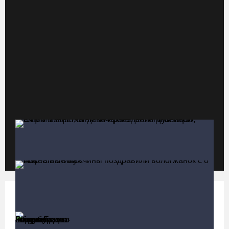
за полгода
06.08.26 / 13:28
В Вологодской области спрогнозировали урожай семян хвойных
пород
06.08.26 / 13:04
С начала года из Вологодчины экспортировано 800 тысяч
кубометров лесопродукции
06.08.26 / 12:49
Пострадавшего в ДТП под Вологдой мотоциклиста
госпитализировали в больницу
06.08.26 / 12:36
Политика
Больше
«Единая Россия» получила первое место в
Более 35 тысяч телемедицинских консультаций проведено на
бюллетене на выборах в Госдуму