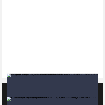
122 школьника из Алчевска прибыли на «Территорию
талантов» в Вологодской области
06.08.26 / 17:05
Семерых пьяных водителей и 34 без прав задержали за сутки
вологодские гаишники
06.08.26 / 16:36
В Тотемском округе построили три дома для работников села
06.08.26 / 16:12
Детская футбольная секция ВоГУ получила поддержку РФС
Популярные видео
Все видео
06.08.26 / 15:42