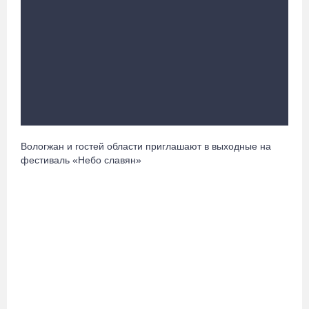
Вологодские «пчелки» усилились еще одним игроком из
российской Премьер-лиги
07.08.26 / 08:31
Поражение от «Фанкома» отбросило ФК «Череповец» на
предпоследнее место «Кольца»
07.08.26 / 08:12
Вологжан и гостей области приглашают в выходные на
Череповчанки в национальных костюмах стали героями снимков
фестиваль «Небо славян»
фотографа с горы Афон
06.08.26 / 20:20
Общественные наблюдатели Вологодчины готовятся к работе
на выборах
06.08.26 / 19:28
«Дом СВО» в Череповце за полгода работы обработал около