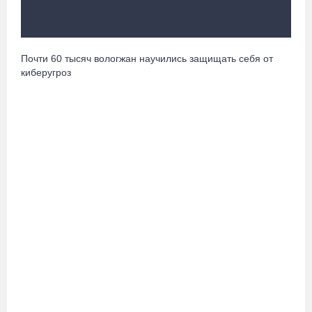
08.08.26 / 12:43
В Кириллове исполнят любимые песни легендарного летчика
Почти 60 тысяч вологжан научились защищать себя от
Евгения Преображенского
киберугроз
08.08.26 / 11:53
Жители Устюжны изготовят «Птиц одного полета» и пробегут
774 метра
08.08.26 / 11:12
В честь освящения нового храма на Вологодчине выступит хор
грузинского монастыря
08.08.26 / 10:41
На V фестивале «Небо Славян» организуют трейл для
любителей бега