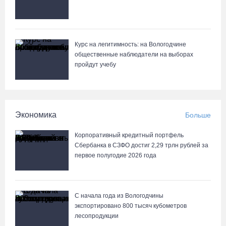
Известные мужчины поздравили вологжанок с 8 Марта в
На Вологодчине готовность котельных к отопительному сезону
стихах
превысила 65%
07.08.26 / 11:19
Курс на легитимность: на Вологодчине
общественные наблюдатели на выборах
В 2026 году аппараты МРТ появятся в двух вологодских
пройдут учебу
медучреждениях
07.08.26 / 11:18
Более 6 тысяч программ для детей представили кружки и
Экономика
Больше
секции на Вологодчине
Корпоративный кредитный портфель
07.08.26 / 10:56
Сбербанка в СЗФО достиг 2,29 трлн рублей за
первое полугодие 2026 года
С начала года из Вологодчины
экспортировано 800 тысяч кубометров
лесопродукции