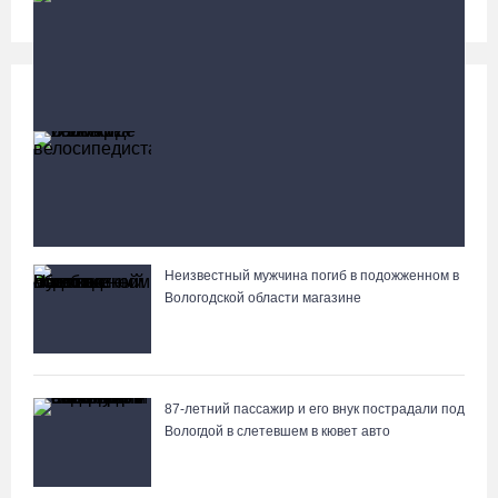
Происшествия
Больше
В Вологде иномарка сбила 12-летнего
велосипедиста
Неизвестный мужчина погиб в подожженном в
Вологжане сняли на видео медведей на Чукотке
Вологодской области магазине
87-летний пассажир и его внук пострадали под
Вологдой в слетевшем в кювет авто