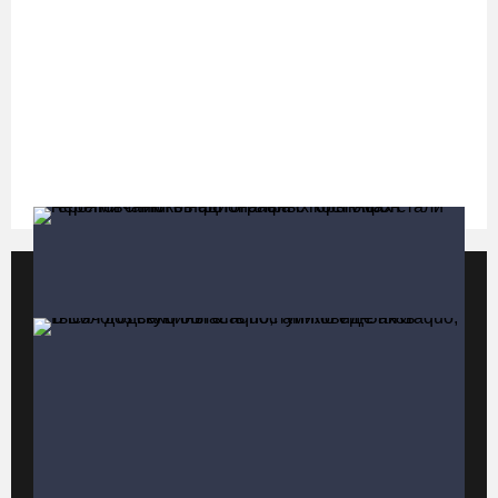
В выходные на Вологодчине станет известен обладатель
футбольного кубка региона
07.08.26 / 17:15
Девушка пострадала в ДТП под Кирилловом по вине пьяного
подростка на квадроцикле
07.08.26 / 16:46
Популярные видео
Все видео
Под Харовском пьяный водитель «Тойоты» слетел с трассы в
кювет и опрокинулся
07.08.26 / 15:23
Вологодчина экспортировала в страны ЕС 4,2 тысячи тонн
технического жира
07.08.26 / 15:08