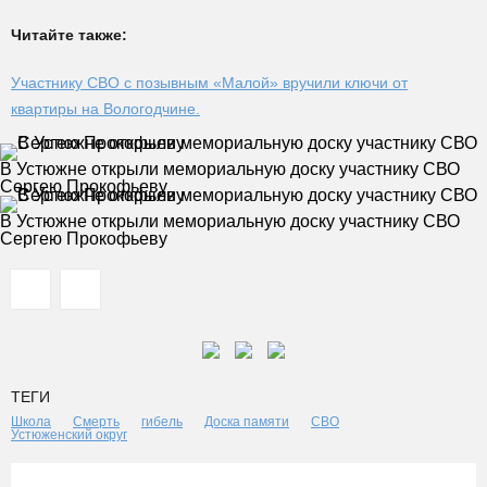
Читайте также:
Участнику СВО с позывным «Малой» вручили ключи от
квартиры на Вологодчине.
В Устюжне открыли мемориальную доску участнику СВО
Сергею Прокофьеву
В Устюжне открыли мемориальную доску участнику СВО
Сергею Прокофьеву
ТЕГИ
Школа
Смерть
гибель
Доска памяти
СВО
Устюженский округ