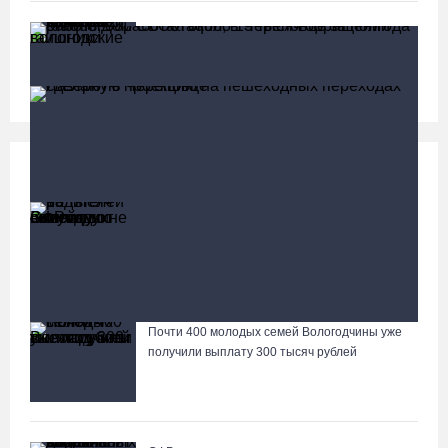
Семерых пьяных водителей и 34 без прав
задержали за сутки вологодские гаишники
Социальная сфера
Больше
13 тысяч родителей на Вологодчине получили
ежегодную семейную выплату от СФР
«Дом СВО» в Череповце за полгода работы обработал
около 13 тысяч обращений
Почти 400 молодых семей Вологодчины уже
Лазерную проекцию на пешеходных переходах сделают в
получили выплату 300 тысяч рублей
Череповце