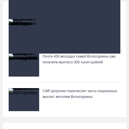
Социальная сфера
Больше
13 тысяч родителей на Вологодчине получили
ежегодную семейную выплату от СФР
Пострадавшего в ДТП под Вологдой мотоциклиста
госпитализировали в больницу
Почти 400 молодых семей Вологодчины уже
Лазерную проекцию на пешеходных переходах сделают в
получили выплату 300 тысяч рублей
Череповце
СФР досрочно перечислит часть социальных
выплат жителям Вологодчины