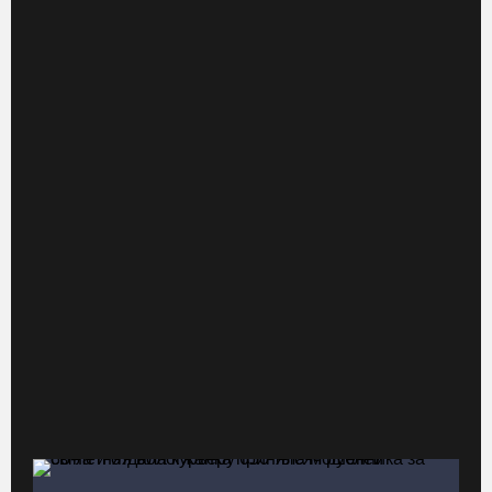
Манты, речные прогулки и концерты музыкантов ждут гостей на
Дне города Тотьмы
07.08.26 / 08:49
Вологодские «пчелки» усилились еще одним игроком из
российской Премьер-лиги
07.08.26 / 08:31
Поражение от «Фанкома» отбросило ФК «Череповец» на
предпоследнее место «Кольца»
07.08.26 / 08:12
Череповчанки в национальных костюмах стали героями снимков
фотографа с горы Афон
06.08.26 / 20:20