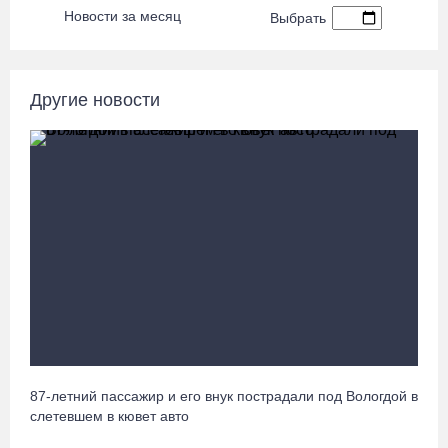
Вологодчина экспортировала в страны ЕС 4,2 тысячи тонн
Новости за месяц
Выбрать
технического жира
07.08.26 / 15:08
Другие новости
Бизнес Северо-Запада столкнулся с более чем 1,5 тысячи
DDoS-атак за шесть месяцев
07.08.26 / 14:58
75-летний бегун из Великого Устюга стал чемпионом России
среди ветеранов
07.08.26 / 14:42
Завершен первый этап благоустройства прибрежной зоны
Шекснинского водохранилища
07.08.26 / 14:25
87-летний пассажир и его внук пострадали под Вологдой в
слетевшем в кювет авто
Череповчанку задержали с наркотиками: общая масса изъятого