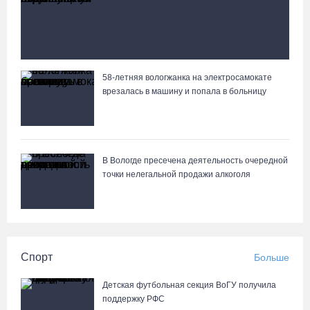
лодки пенсионер
58-летняя вологжанка на электросамокате
Вологжане сняли на видео медведей на Чукотке
врезалась в машину и попала в больницу
В Вологде пресечена деятельность очередной
точки нелегальной продажи алкоголя
Спорт
Больше
Детская футбольная секция ВоГУ получила
поддержку РФС