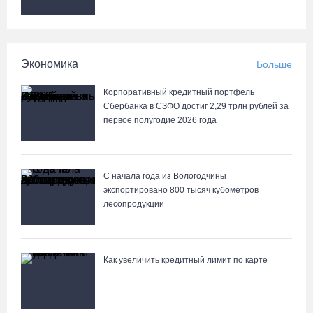
Выборы-2026: кому отдает победу поквартирный опрос
06.08.26 / 17:18
Команда «Родники.Истоки» Олега Газманова запишет
Экономика
Больше
народные песни Вологодчины
Корпоративный кредитный портфель
06.08.26 / 17:10
Сбербанка в СЗФО достиг 2,29 трлн рублей за
первое полугодие 2026 года
С начала года из Вологодчины
экспортировано 800 тысяч кубометров
лесопродукции
Как увеличить кредитный лимит по карте