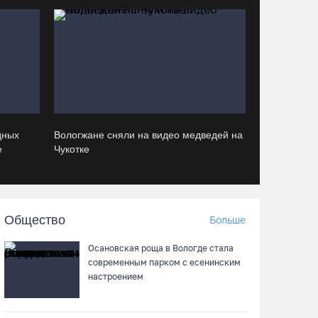
общегородской зарядкой и марафоном
06.08.26 / 14:44
Корпоративный кредитный портфель
Сбербанка в СЗФО достиг 2,29 трлн рублей
за первое полугодие 2026 года
06.08.26 / 14:44
дных
Вологжане сняли на видео медведей на
е
Чукотке
Вологодчина готовится к масштабному
празднованию Дня физкультурника
06.08.26 / 14:43
Общество
Больше
88-летняя вологжанка приняла мошенника
Осановская роща в Вологде стала
за сына и отдала курьеру 650 тысяч рублей
современным парком с есенинским
настроением
06.08.26 / 14:33