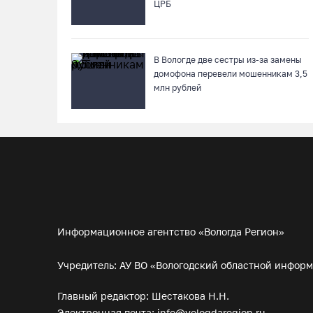
ЦРБ
В Вологде две сестры из-за замены
домофона перевели мошенникам 3,5
млн рублей
Информационное агентство «Вологда Регион»
Учредитель: АУ ВО «Вологодский областной инфор
Главный редактор: Шестакова Н.Н.
Электронная почта:
info@vologdaregion.ru