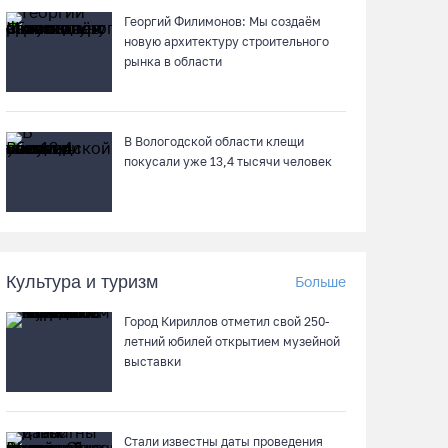
Робот Макс подскажет вологжанам, как
Георгий Филимонов: Мы создаём
получить 3000 рублей на первоклассника
новую архитектуру строительного
06.08.26 / 13:57
рынка в области
Вологодские онкохирурги провели более 2,5
тыcячи операций за полгода
В Вологодской области клещи
покусали уже 13,4 тысячи человек
06.08.26 / 13:28
В Вологодской области спрогнозировали
урожай семян хвойных пород
06.08.26 / 13:04
Культура и туризм
Больше
Город Кириллов отметил свой 250-
С начала года из Вологодчины
летний юбилей открытием музейной
экспортировано 800 тысяч кубометров
выставки
лесопродукции
06.08.26 / 12:49
Стали известны даты проведения