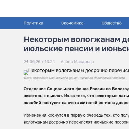
Политика
Экономика
Общество
Некоторым вологжанам д
июльские пенсии и июньс
24.06.26 / 13:24
Алёна Макарова
Фото: отделение Социального фонда России по Вологодской области
Отделение Социального фонда России по Вологод
некоторых выплат. Из-за того, что некоторые дат
пособий поступит на счета жителей региона досро
Изменения коснутся в первую очередь тех, кто пол
вологжанам досрочно перечислят июньские пособия