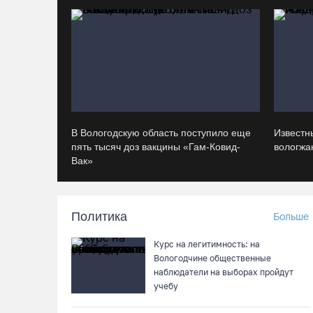
В Вологодскую область поступило еще
Известн
пять тысяч доз вакцины «Гам-Ковид-
вологжан
Вак»
Политика
Больше
Курс на легитимность: на
Вологодчине общественные
наблюдатели на выборах пройдут
учебу