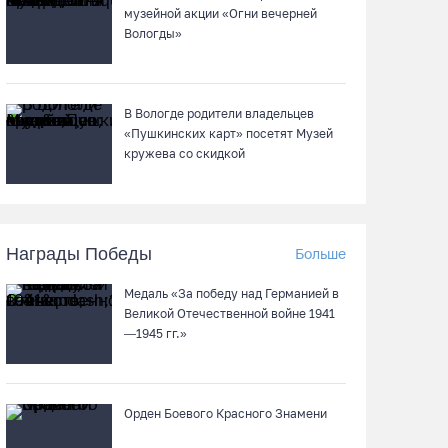
музейной акции «Огни вечерней
Пострадавшего в ДТП под Вологдой
Вологды»
мотоциклиста госпитализировали в
больницу
06.08.26 / 12:36
В Вологде родители владельцев
«Пушкинских карт» посетят Музей
Более 35 тысяч телемедицинских
кружева со скидкой
консультаций проведено на Вологодчине
06.08.26 / 11:59
Награды Победы
Больше
В Шекснинском округе утонул выпавший из
лодки пенсионер
Медаль «За победу над Германией в
06.08.26 / 11:43
Великой Отечественной войне 1941
—1945 гг.»
Череповецкие каратисты взяли серебро и
бронзу на Russia Open - 2026
Орден Боевого Красного Знамени
06.08.26 / 11:39