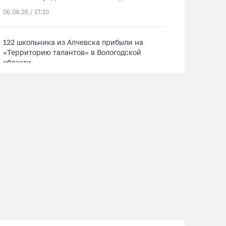
06.08.26 / 17:10
122 школьника из Алчевска прибыли на
«Территорию талантов» в Вологодской
области
06.08.26 / 17:05
Семерых пьяных водителей и 34 без прав
задержали за сутки вологодские гаишники
06.08.26 / 16:36
В Тотемском округе построили три дома для
работников села
06.08.26 / 16:12
Детская футбольная секция ВоГУ получила