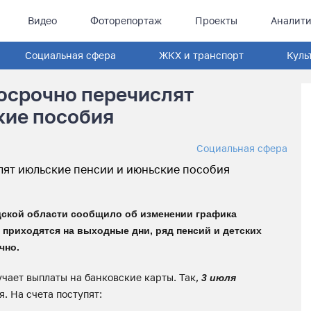
Видео
Фоторепортаж
Проекты
Аналити
Социальная сфера
ЖКХ и транспорт
Куль
осрочно перечислят
кие пособия
Социальная сфера
ской области сообщило об изменении графика
ы приходятся на выходные дни, ряд пенсий и детских
чно.
учает выплаты на банковские карты. Так,
3 июля
. На счета поступят: