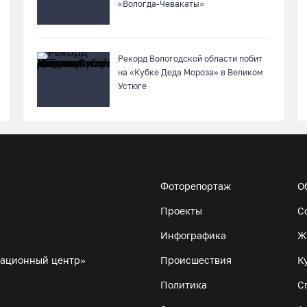
«Вологда-Чевакаты»
Рекорд Вологодской области побит
на «Кубке Деда Мороза» в Великом
Устюге
Фоторепортаж
О
Проекты
С
Инфографика
Ж
мационный центр»
Происшествия
К
Политика
С