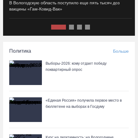
Игорь Руденя поздравил жителей Вологодчины с Днем
В Вологодскую область поступило еще пять тысяч доз
И
строителя
вакцины «Гам-Ковид-Вак»
с
09.08.26 / 13:28
За три года в обновление вологодских парков инвестировано
160 млн рублей
Политика
Больше
09.08.26 / 13:13
Выборы-2026: кому отдает победу
Благодаря нацпроекту «Семья» новые выставочные
поквартирный опрос
технологии пришли в музей Чагоды
09.08.26 / 11:20
«Единая Россия» получила первое место в
Физкультурный праздник в Череповце: уличные танцы и
бюллетене на выборах в Госдуму
соревнования по баскетболу
09.08.26 / 10:48
Баскетболистки «Чевакаты» представят Вологодчину на
Курс на легитимность: на Вологодчине