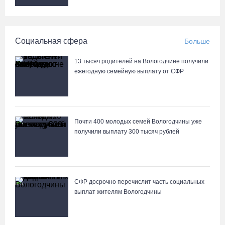
Руины храма под Череповцом засыпали землей, чтобы
установить на холме крест
Социальная сфера
Больше
08.08.26 / 13:37
13 тысяч родителей на Вологодчине получили
Городские заборы и фасады домов Тотьмы превратили в стены
ежегодную семейную выплату от СФР
картинной галереи
08.08.26 / 12:43
Почти 400 молодых семей Вологодчины уже
В Кириллове исполнят любимые песни легендарного летчика
получили выплату 300 тысяч рублей
Евгения Преображенского
08.08.26 / 11:53
Жители Устюжны изготовят «Птиц одного полета» и пробегут
СФР досрочно перечислит часть социальных
774 метра
выплат жителям Вологодчины
08.08.26 / 11:12