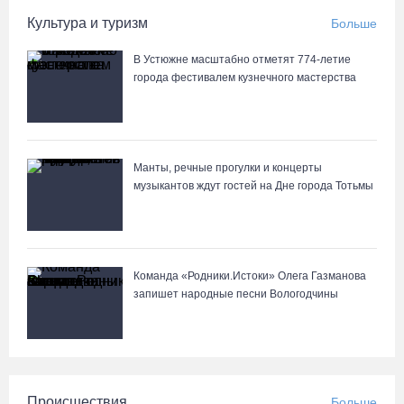
10 пьяных водителей и 23 без прав остановили за сутки
Культура и туризм
Больше
вологодские гаишники
07.08.26 / 18:12
В Устюжне масштабно отметят 774-летие
города фестивалем кузнечного мастерства
Заявка на создание университетского кампуса в Череповце
направлена в Минобрнауки РФ
07.08.26 / 17:25
Манты, речные прогулки и концерты
музыкантов ждут гостей на Дне города Тотьмы
Команда «Родники.Истоки» Олега Газманова
запишет народные песни Вологодчины
Происшествия
Больше