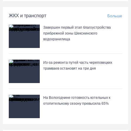
В честь освящения нового храма на Вологодчине выступит хор
грузинского монастыря
ЖКХ и транспорт
Больше
08.08.26 / 10:41
Завершен первый этап благоустройства
прибрежной зоны Шекснинского
На V фестивале «Небо Славян» организуют трейл для
водохранилища
любителей бега
08.08.26 / 10:22
Из-за ремонта путей часть череповецких
трамваев остановят на три дня
Две телеги «органики» станут главным призом лотереи
фестиваля «Батранский лен»
08.08.26 / 09:56
На Вологодчине готовность котельных к
8 августа в Череповце пройдет праздник баскетбола и
отопительному сезону превысила 65%
брейкинга
08.08.26 / 09:15