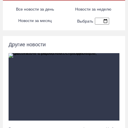
10.08.26 / 11:30
Все новости за день
Новости за неделю
В Череповце подростки на электросамокате врезались в
Новости за месяц
Выбрать
автомобиль
10.08.26 / 11:03
Другие новости
Циклон принесет в Вологодскую область затяжные дожди и
похолодание
10.08.26 / 10:50
На Вологодчине разыскивают 26-летнего Алексея Колесника
10.08.26 / 10:45
Герой России «Струна»: об эмоциях, выборе и красном рюкзаке
10.08.26 / 09:56