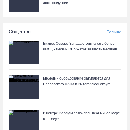
лесопродукции
08.08.26 / 18:27
Вологжанину грозит штраф за рекламу наркотиков
Общество
Больше
08.08.26 / 17:36
Бизнес Северо-Запада столкнулся с более
Четыре человека потерялись в пятницу в лесах Вологодчины
чем 1,5 тысячи DDoS-атак за шесть месяцев
08.08.26 / 16:11
Троицкий Орловский храм под Великим Устюгом обрел купол и
Мебель и оборудование закупаются для
крест
Сперовского ФАПа в Вытегорском округе
08.08.26 / 15:33
Более двух тысяч наблюдателей обеспечат на Вологодчине
контроль на выборах
В центре Вологды появилось необычное кафе
в автобусе
08.08.26 / 14:29