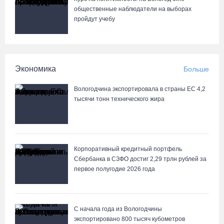
Спартакиаде народов России
общественные наблюдатели на выборах
пройдут учебу
09.08.26 / 10:12
Дед Мороз из Великого Устюга дал старт Параду
физкультурников в Петербурге
Экономика
Больше
09.08.26 / 09:10
Вологодчина экспортировала в страны ЕС 4,2
тысячи тонн технического жира
События 10-11 веков воссоздали на фестивале «Небо славян»
под Кирилловом
09.08.26 / 08:37
Корпоративный кредитный портфель
Сбербанка в СЗФО достиг 2,29 трлн рублей за
Сказка на Невском: в Петербурге проходят Дни Великого Устюга
первое полугодие 2026 года
09.08.26 / 07:40
В Вологодской области впервые пройдет фестиваль памяти
С начала года из Вологодчины
Ольги Фокиной
экспортировано 800 тысяч кубометров