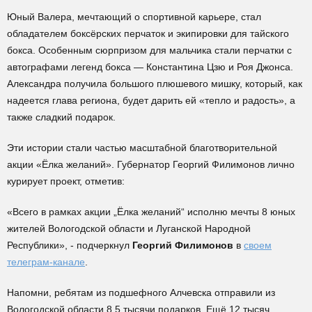
Юный Валера, мечтающий о спортивной карьере, стал
обладателем боксёрских перчаток и экипировки для тайского
бокса. Особенным сюрпризом для мальчика стали перчатки с
автографами легенд бокса — Константина Цзю и Роя Джонса.
Александра получила большого плюшевого мишку, который, как
надеется глава региона, будет дарить ей «тепло и радость», а
также сладкий подарок.
Эти истории стали частью масштабной благотворительной
акции «Ёлка желаний». Губернатор Георгий Филимонов лично
курирует проект, отметив:
«Всего в рамках акции „Ёлка желаний“ исполню мечты 8 юных
жителей Вологодской области и Луганской Народной
Республики», - подчеркнул
Георгий Филимонов
в
своем
телеграм-канале
.
Напомни, ребятам из подшефного Алчевска отправили из
Вологодской области 8,5 тысячи подарков. Ещё 12 тысяч