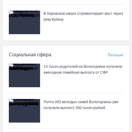
05.08.26 / 11:04
В Харовском округе отремонтируют мост через
реку Кубену
Вологжане через чат-бот подали 26 тысяч идей для развития
региона
05.08.26 / 11:03
Социальная сфера
Больше
В Вологде водитель «Лексуса» сбила во дворе мотоциклиста
05.08.26 / 10:31
13 тысяч родителей на Вологодчине получили
ежегодную семейную выплату от СФР
В Череповце после реконструкции открыли фонтан в
Комсомольском парке
05.08.26 / 10:30
Почти 400 молодых семей Вологодчины уже
получили выплату 300 тысяч рублей
Вологодские семьи смогут побороться за звание «Самого
лучшего папы»
05.08.26 / 10:26