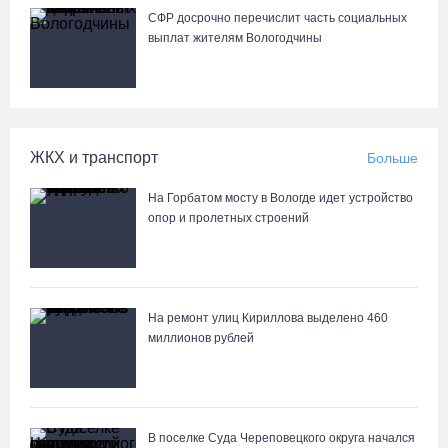
СФР досрочно перечислит часть социальных
выплат жителям Вологодчины
Не допустить пожаров: леса на востоке Вологодчины
патрулируют с воздуха
05.08.26 / 09:44
ЖКХ и транспорт
Больше
Новое пространство с качелями появится у драмтеатра в
Вологде
На Горбатом мосту в Вологде идет устройство
05.08.26 / 09:30
опор и пролетных строений
Заблудившуюся семью с двумя детьми нашли в лесу под
Вологдой
На ремонт улиц Кириллова выделено 460
05.08.26 / 09:23
миллионов рублей
Шестеро вологодских школьников поедут в путешествие по
стране в поезде-отеле
05.08.26 / 09:01
В поселке Суда Череповецкого округа начался