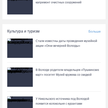
капремонт очистных сооружений
В августе медики «Здравдесанта» продолжат работу в округах
Вологодчины
04.08.26 / 18:45
Культура и туризм
Больше
Город Кириллов отметил свой 250-летний юбилей открытием
Стали известны даты проведения музейной
музейной выставки
акции «Огни вечерней Вологды»
04.08.26 / 17:45
Сотрудники колонии в Шексне предотвратили доставку
заключенным 11 телефонов
В Вологде родители владельцев «Пушкинских
карт» посетят Музей кружева со скидкой
04.08.26 / 17:18
У Никольского источника под Вологдой
появится колокольня с курантами