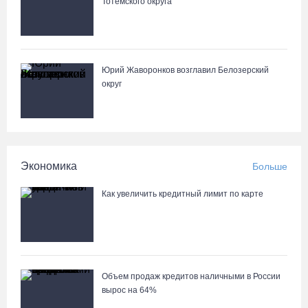
Тотемского округа
Ремонт улицы Чернышевского в Вологде завершат на полгода
раньше, чем планировали
05.08.26 / 14:54
Юрий Жаворонков возглавил Белозерский
В Вологде две сестры из-за замены домофона перевели
округ
мошенникам 3,5 млн рублей
05.08.26 / 14:13
Вологжанам предлагают сосчитать на кустах домовых и
Экономика
Больше
полевых воробьев
05.08.26 / 12:58
Как увеличить кредитный лимит по карте
Нейросеть Kandinsky обучит роботов законам физики
05.08.26 / 12:47
Объем продаж кредитов наличными в России
вырос на 64%
Браконьеров из Ленобласти оштрафовали на 1,3 млн за вылов