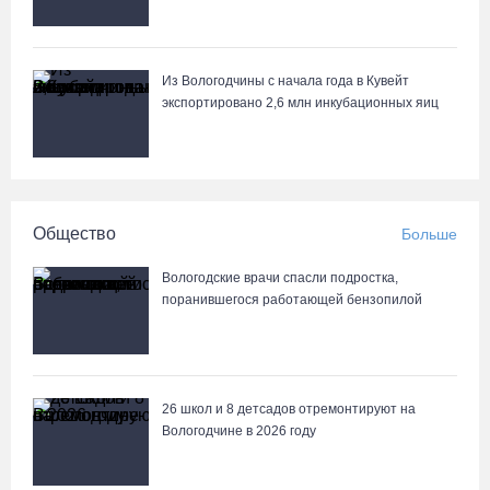
рыбы под Череповцом
05.08.26 / 11:57
Из Вологодчины с начала года в Кувейт
Полицейские задержали двух вологжанок с килограммом
экспортировано 2,6 млн инкубационных яиц
наркотиков
05.08.26 / 11:44
Курс на легитимность: на Вологодчине общественные
Общество
Больше
наблюдатели на выборах пройдут учебу
05.08.26 / 11:36
Вологодские врачи спасли подростка,
поранившегося работающей бензопилой
Вологодская область вошла в число лидеров по росту
рождаемости
05.08.26 / 11:33
26 школ и 8 детсадов отремонтируют на
Вологодчине в 2026 году
8 августа в муниципалитетах Вологодчины проведут массовые
зарядки