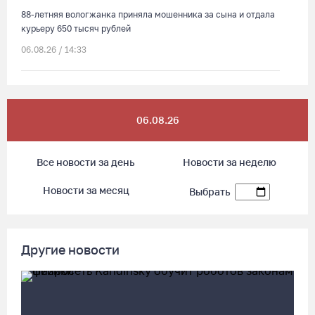
88-летняя вологжанка приняла мошенника за сына и отдала
курьеру 650 тысяч рублей
06.08.26 / 14:33
Робот Макс подскажет вологжанам, как получить 3000
рублей на первоклассника
06.08.26
06.08.26 / 13:57
Все новости за день
Новости за неделю
Вологодские онкохирурги провели более 2,5 тыcячи
операций за полгода
Новости за месяц
Выбрать
06.08.26 / 13:28
В Вологодской области спрогнозировали урожай семян
Другие новости
хвойных пород
06.08.26 / 13:04