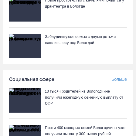
Новое пространство с качелями появится у
05.08.26 / 17:45
драмтеатра в Вологде
В заречной части Вологды открылся новый офис МФЦ
05.08.26 / 17:09
Заблудившуюся семью с двумя детьми
нашли в лесу под Вологдой
В Вологде на 18 дворовых территориях завершены работы по
благоустройству
05.08.26 / 16:36
Социальная сфера
Больше
Осановская роща в Вологде стала современным парком с
есенинским настроением
13 тысяч родителей на Вологодчине
05.08.26 / 16:22
получили ежегодную семейную выплату от
СФР
Житель Москвы пострадал в опрокинувшемся под Вытегрой
грузовике
Почти 400 молодых семей Вологодчины уже
05.08.26 / 16:19
получили выплату 300 тысяч рублей