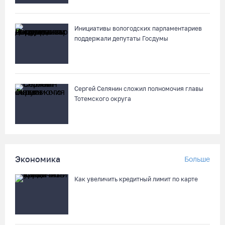
06.08.26 / 10:42
Инициативы вологодских парламентариев
поддержали депутаты Госдумы
Вологжан и гостей области приглашают в выходные на
фестиваль «Небо славян»
06.08.26 / 10:05
Сергей Селянин сложил полномочия главы
В Великоустюгском округе завершается ремонт автодороги
Тотемского округа
Усть-Алексеево – Мякинницыно
06.08.26 / 09:54
Архангелогородец устроил смертельное ДТП под
Экономика
Больше
Нюксеницей, но остался на свободе
06.08.26 / 09:33
Как увеличить кредитный лимит по карте
Четыре волейболистки из Череповца готовятся к
молодежному чемпионату Европы