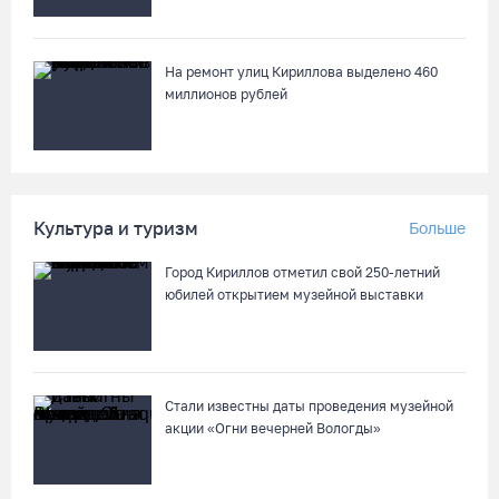
Шумоэкран на Белозерском шоссе в Вологде превратили в
космическую галерею
На ремонт улиц Кириллова выделено 460
05.08.26 / 15:09
миллионов рублей
Ремонт улицы Чернышевского в Вологде завершат на
полгода раньше, чем планировали
05.08.26 / 14:54
Культура и туризм
Больше
Город Кириллов отметил свой 250-летний
В Вологде две сестры из-за замены домофона перевели
юбилей открытием музейной выставки
мошенникам 3,5 млн рублей
05.08.26 / 14:13
Вологжанам предлагают сосчитать на кустах домовых и
Стали известны даты проведения музейной
полевых воробьев
акции «Огни вечерней Вологды»
05.08.26 / 12:58