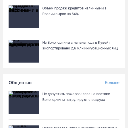
06.08.26 / 09:05
Объем продаж кредитов наличными в
России вырос на 64%
Самая маленькая и самая ценная баскетболистка Анастасия
Сущик вновь в «Чевакате»
06.08.26 / 08:57
Из Вологодчины с начала года в Кувейт
экспортировано 2,6 млн инкубационных яиц
«Алмаз» выиграл у «Красной машины», но остался без
золота космического турнира
06.08.26 / 08:50
Общество
Больше
«Единая Россия» получила первое место в бюллетене на
выборах в Госдуму
Не допустить пожаров: леса на востоке
05.08.26 / 20:20
Вологодчины патрулируют с воздуха
Четырех пьяных водителей и 23 без прав задержали за сутки
вологодские гаишники