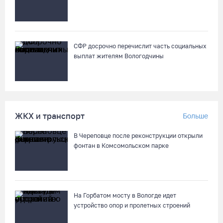
Георгий Филимонов: Мы создаём новую архитектуру
строительного рынка в области
05.08.26 / 16:01
СФР досрочно перечислит часть социальных
выплат жителям Вологодчины
В Вологодской области клещи покусали уже 13,4 тысячи
человек
05.08.26 / 15:47
ЖКХ и транспорт
Больше
Более 17 тысяч онкоскринингов проведено на Вологодчине с
В Череповце после реконструкции открыли
начала года
фонтан в Комсомольском парке
05.08.26 / 15:44
Разбившегося водителя кроссового мотоцикла доставили в
Вытегорскую ЦРБ
На Горбатом мосту в Вологде идет
устройство опор и пролетных строений
05.08.26 / 15:25