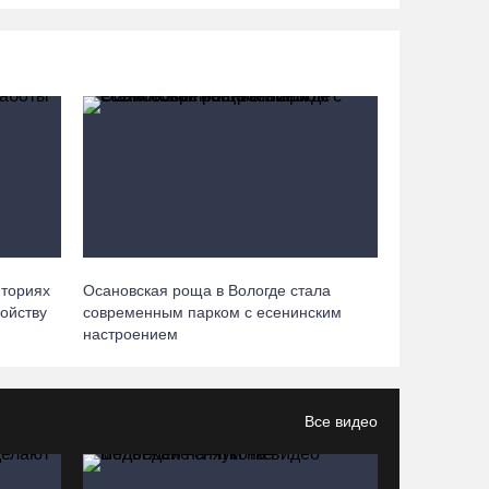
06.08.26 / 19:28
«Дом СВО» в Череповце за полгода работы
обработал около 13 тысяч обращений
06.08.26 / 18:44
В Вологде начали ремонтировать улицу
Петрозаводскую
06.08.26 / 17:55
иториях
Осановская роща в Вологде стала
ойству
современным парком с есенинским
В Бабаево уже более двух недель не могут
настроением
найти пропавшего 22-летнего юношу
06.08.26 / 17:45
Все видео
Выборы-2026: кому отдает победу
поквартирный опрос