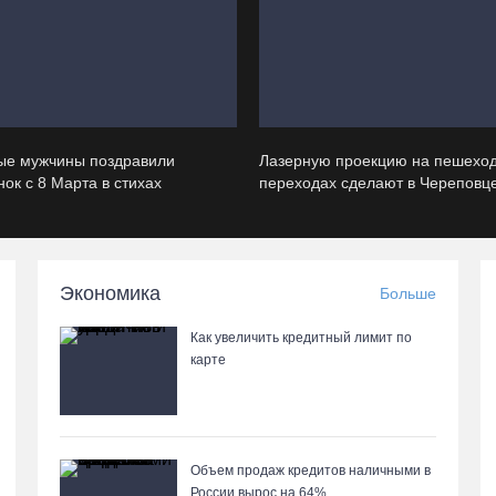
ые мужчины поздравили
Лазерную проекцию на пешехо
ок с 8 Марта в стихах
переходах сделают в Череповц
Экономика
Больше
Как увеличить кредитный лимит по
карте
Объем продаж кредитов наличными в
России вырос на 64%