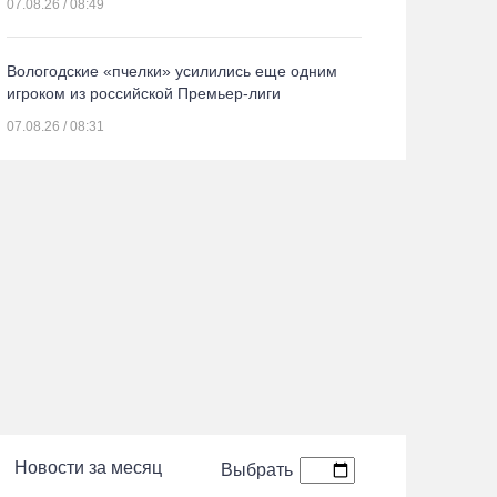
07.08.26 / 08:49
Вологодские «пчелки» усилились еще одним
игроком из российской Премьер-лиги
07.08.26 / 08:31
Где в Вологде сделать лучшие новогодние снимки
Поражение от «Фанкома» отбросило ФК
«Череповец» на предпоследнее место
«Кольца»
07.08.26 / 08:12
Череповчанки в национальных костюмах стали
героями снимков фотографа с горы Афон
06.08.26 / 20:20
Общественные наблюдатели Вологодчины
Новости за месяц
Выбрать
готовятся к работе на выборах