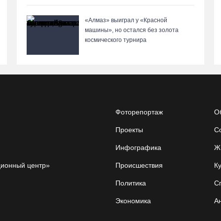
«Алмаз» выиграл у «Красной
машины», но остался без золота
космического турнира
Фоторепортаж
О
Проекты
С
Инфографика
Ж
ционный центр»
Происшествия
Ку
Политика
С
Экономика
А