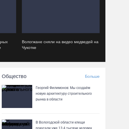
06.08.26 / 17:18
Команда «Родники.Истоки» Олега Газманова
запишет народные песни Вологодчины
06.08.26 / 17:10
дных
Вологжане сняли на видео медведей на
е
Чукотке
122 школьника из Алчевска прибыли на
«Территорию талантов» в Вологодской области
06.08.26 / 17:05
Общество
Больше
Семерых пьяных водителей и 34 без прав
Георгий Филимонов: Мы создаём
задержали за сутки вологодские гаишники
новую архитектуру строительного
06.08.26 / 16:36
рынка в области
В Тотемском округе построили три дома для
работников села
В Вологодской области клещи
покусали уже 13,4 тысячи человек