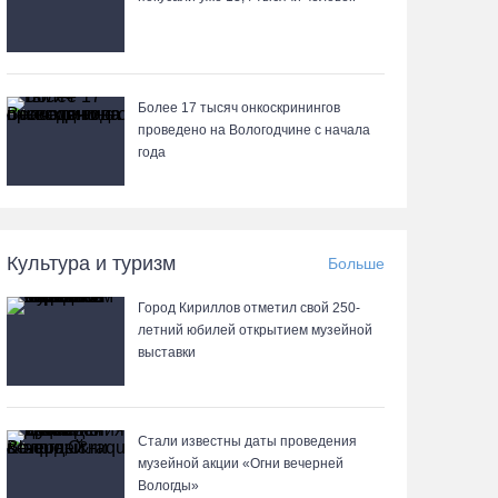
06.08.26 / 16:12
Детская футбольная секция ВоГУ получила
поддержку РФС
Более 17 тысяч онкоскринингов
06.08.26 / 15:42
проведено на Вологодчине с начала
года
Вологжане смогут сводить родителей в музей
Китая со скидкой по Пушкинской карте
06.08.26 / 15:40
Культура и туризм
Больше
Город Кириллов отметил свой 250-
87-летний пассажир и его внук пострадали под
летний юбилей открытием музейной
Вологдой в слетевшем в кювет авто
выставки
06.08.26 / 15:39
Четверых вологжан осудили за попытку
Стали известны даты проведения
распространения 2,5 кг наркотиков
музейной акции «Огни вечерней
Вологды»
06.08.26 / 15:05