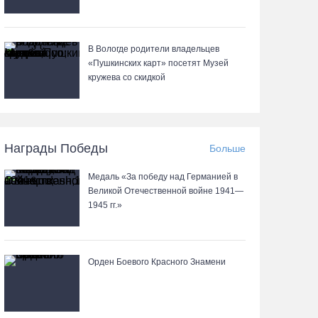
День физкультурника в Вологде отметят
В Вологде родители владельцев
общегородской зарядкой и марафоном
«Пушкинских карт» посетят Музей
06.08.26 / 14:44
кружева со скидкой
Корпоративный кредитный портфель
Сбербанка в СЗФО достиг 2,29 трлн рублей за
первое полугодие 2026 года
Награды Победы
Больше
06.08.26 / 14:44
Медаль «За победу над Германией в
Великой Отечественной войне 1941—
1945 гг.»
Вологодчина готовится к масштабному
празднованию Дня физкультурника
06.08.26 / 14:43
Орден Боевого Красного Знамени
88-летняя вологжанка приняла мошенника за
сына и отдала курьеру 650 тысяч рублей