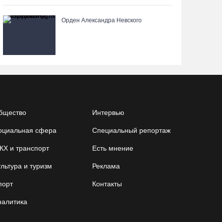
06.08.26 / 14:33
Орден Александра Невского
Робот Макс подскажет вологжанам, как
получить 3000 рублей на первоклассника
06.08.26 / 13:57
Вологодские онкохирурги провели более 2,5
тыcячи операций за полгода
06.08.26 / 13:28
бщество
Интервью
оциальная сфера
Специальный репортаж
В Вологодской области спрогнозировали
КХ и транспорт
Есть мнение
урожай семян хвойных пород
льтура и туризм
06.08.26 / 13:04
Реклама
порт
Контакты
С начала года из Вологодчины экспортировано
налитика
800 тысяч кубометров лесопродукции
06.08.26 / 12:49