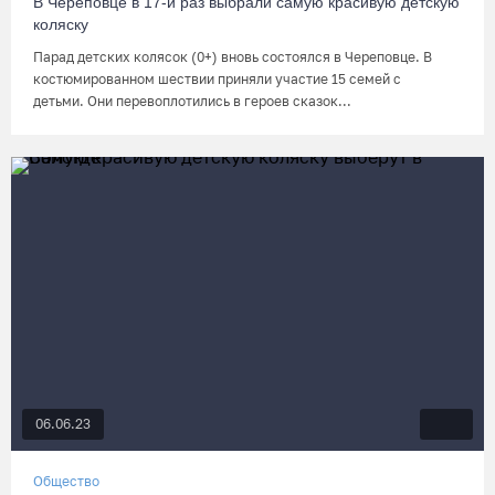
В Череповце в 17-й раз выбрали самую красивую детскую
коляску
Парад детских колясок (0+) вновь состоялся в Череповце. В
костюмированном шествии приняли участие 15 семей с
детьми. Они перевоплотились в героев сказок...
06.06.23
Общество