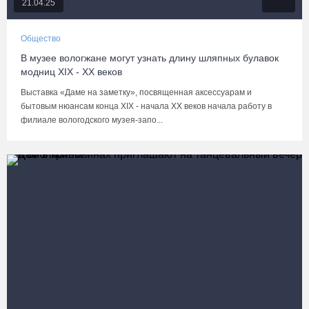
21.04.25
Общество
В музее вологжане могут узнать длину шляпных булавок
модниц XIX - ХХ веков
Выставка «Даме на заметку», посвященная аксессуарам и
бытовым нюансам конца XIX - начала ХХ веков начала работу в
филиале вологодского музея-запо...