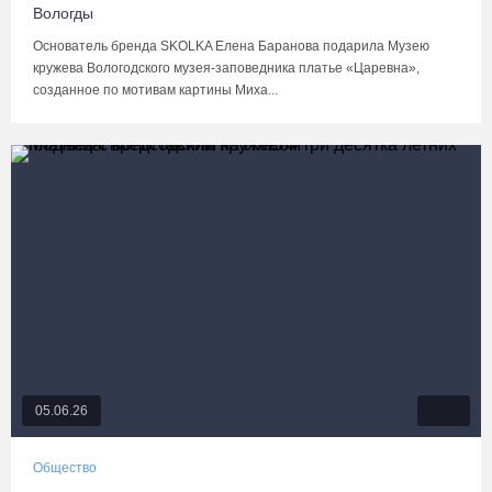
Вологды
Основатель бренда SKOLKA Елена Баранова подарила Музею
кружева Вологодского музея-заповедника платье «Царевна»,
созданное по мотивам картины Миха...
05.06.26
Общество