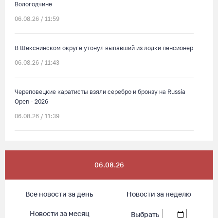
Вологодчине
06.08.26 / 11:59
В Шекснинском округе утонул выпавший из лодки пенсионер
06.08.26 / 11:43
Череповецкие каратисты взяли серебро и бронзу на Russia
Open - 2026
06.08.26 / 11:39
В поселке Щепье Бабаевского округа открыли
отремонтированный мост
06.08.26
06.08.26 / 11:20
Все новости за день
Новости за неделю
Вологодская шахматистка в составе сборной РФ взяла
золото «Матча Дружбы» в Китае
Новости за месяц
Выбрать