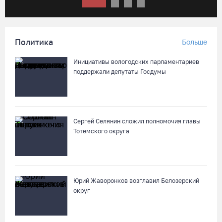
«Единая Россия» получила первое место в бюллетене на
выборах в Госдуму
Политика
Больше
05.08.26 / 20:20
Инициативы вологодских парламентариев
поддержали депутаты Госдумы
Четырех пьяных водителей и 23 без прав задержали за сутки
вологодские гаишники
05.08.26 / 17:45
Сергей Селянин сложил полномочия главы
Тотемского округа
В заречной части Вологды открылся новый офис МФЦ
05.08.26 / 17:09
В Вологде на 18 дворовых территориях завершены работы по
Юрий Жаворонков возглавил Белозерский
благоустройству
округ
05.08.26 / 16:36