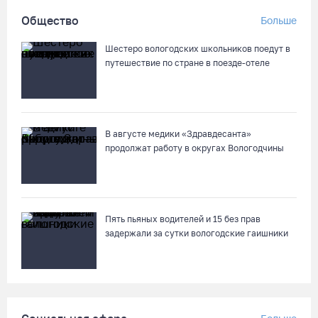
Более 17 тысяч онкоскринингов проведено на Вологодчине с
Общество
Больше
начала года
05.08.26 / 15:44
Шестеро вологодских школьников поедут в
путешествие по стране в поезде-отеле
Разбившегося водителя кроссового мотоцикла доставили в
Вытегорскую ЦРБ
05.08.26 / 15:25
В августе медики «Здравдесанта»
продолжат работу в округах Вологодчины
Шумоэкран на Белозерском шоссе в Вологде превратили в
космическую галерею
05.08.26 / 15:09
Пять пьяных водителей и 15 без прав
задержали за сутки вологодские гаишники
Ремонт улицы Чернышевского в Вологде завершат на
полгода раньше, чем планировали
05.08.26 / 14:54