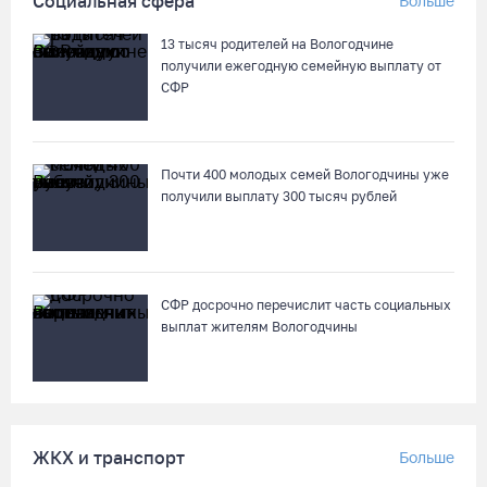
Социальная сфера
Больше
В Вологде две сестры из-за замены домофона перевели
мошенникам 3,5 млн рублей
13 тысяч родителей на Вологодчине
05.08.26 / 14:13
получили ежегодную семейную выплату от
СФР
Вологжанам предлагают сосчитать на кустах домовых и
полевых воробьев
Почти 400 молодых семей Вологодчины уже
05.08.26 / 12:58
получили выплату 300 тысяч рублей
Нейросеть Kandinsky обучит роботов законам физики
05.08.26 / 12:47
СФР досрочно перечислит часть социальных
выплат жителям Вологодчины
Браконьеров из Ленобласти оштрафовали на 1,3 млн за
вылов рыбы под Череповцом
05.08.26 / 11:57
ЖКХ и транспорт
Больше
Полицейские задержали двух вологжанок с килограммом