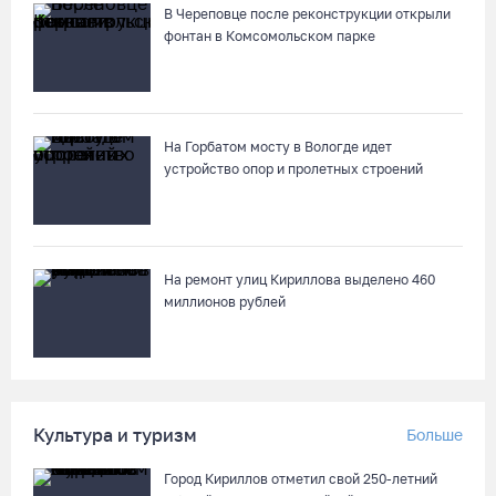
наркотиков
В Череповце после реконструкции открыли
05.08.26 / 11:44
фонтан в Комсомольском парке
Курс на легитимность: на Вологодчине общественные
наблюдатели на выборах пройдут учебу
На Горбатом мосту в Вологде идет
05.08.26 / 11:36
устройство опор и пролетных строений
Вологодская область вошла в число лидеров по росту
рождаемости
05.08.26 / 11:33
На ремонт улиц Кириллова выделено 460
миллионов рублей
8 августа в муниципалитетах Вологодчины проведут
массовые зарядки
05.08.26 / 11:04
Культура и туризм
Больше
Вологжане через чат-бот подали 26 тысяч идей для развития
Город Кириллов отметил свой 250-летний
региона