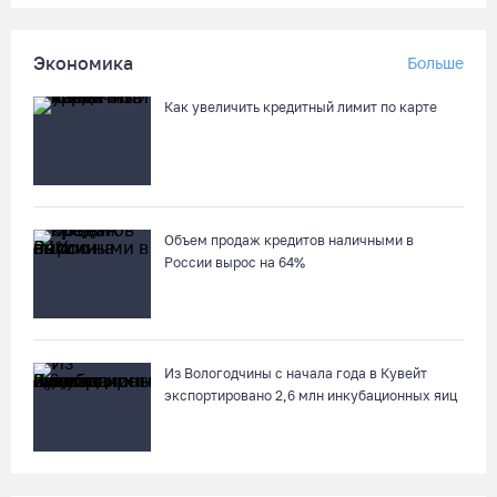
Осановская роща в Вологде стала современным парком с
есенинским настроением
Экономика
Больше
05.08.26 / 16:22
Как увеличить кредитный лимит по карте
Житель Москвы пострадал в опрокинувшемся под Вытегрой
грузовике
05.08.26 / 16:19
Объем продаж кредитов наличными в
России вырос на 64%
Георгий Филимонов: Мы создаём новую архитектуру
строительного рынка в области
05.08.26 / 16:01
Из Вологодчины с начала года в Кувейт
В Вологодской области клещи покусали уже 13,4 тысячи
экспортировано 2,6 млн инкубационных яиц
человек
05.08.26 / 15:47