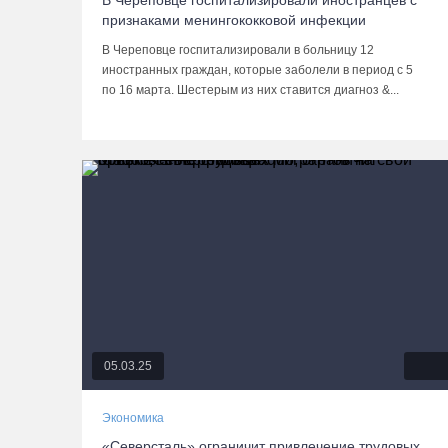
В Череповце госпитализировали иностранцев с
признаками менингококковой инфекции
В Череповце госпитализировали в больницу 12
иностранных граждан, которые заболели в период с 5
по 16 марта. Шестерым из них ставится диагноз &...
05.03.25
Экономика
«Северсталь» ограничит привлечение трудовых