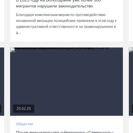
В 2025 году на Вологодчине уже более 500
мигрантов нарушили законодательство
Благодаря комплексным мерам по противодействию
незаконной миграции полицейские привлекли в этом году к
административной ответственности за правонарушения в
д...
25.02.25
Общество
После вмешательства губернатора «Северсталь»