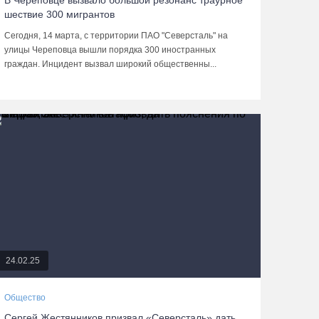
В Череповце вызвало большой резонанс траурное
шествие 300 мигрантов
Сегодня, 14 марта, с территории ПАО "Северсталь" на
улицы Череповца вышли порядка 300 иностранных
граждан. Инцидент вызвал широкий общественны...
24.02.25
Общество
Сергей Жестянников призвал «Северсталь» дать