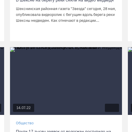
В Шексне на берегу реки сняли на видео медведя
Шекснинская районная газета "Звезда" сегодня, 28 мая,
опубликовала видеоролик с бегущим вдоль берега реки
Шексны медведем. Как отмечают в редакции...
14.07.22
Общество
Почти 17 тысяч заявок от вологжан поступило на