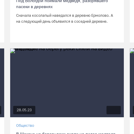
Под Вологдой поймали медведя, разорявшего
пасеки в деревнях
Сначала косолапый наведался в деревню Ермолово. А
на следующий день объявился в соседней деревне.
28.05.23
Общество