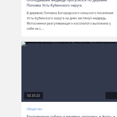
Оголодавший медведь прогулялся по деревне
Поповка Усть-Кубинского округа
В деревню Поповка Богородского сельского поселения
Усть-Кубинского округа на днях заглянул медведь.
Фотоснимки разгуливающего косолапого выложила у
себя на с...
02.10.22
Общество
Енотовидная собака и медведь попались в фото- и