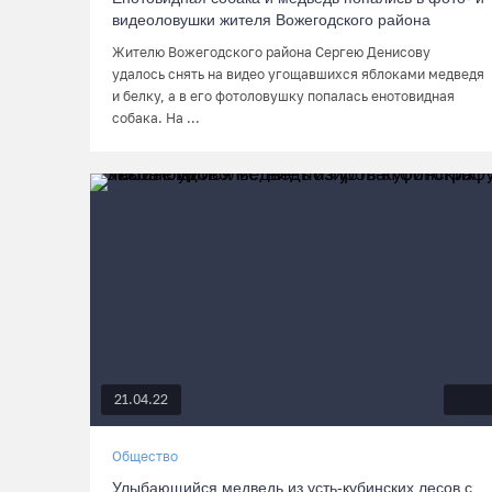
видеоловушки жителя Вожегодского района
Жителю Вожегодского района Сергею Денисову
удалось снять на видео угощавшихся яблоками медведя
и белку, а в его фотоловушку попалась енотовидная
собака. На ...
21.04.22
Общество
Улыбающийся медведь из усть-кубинских лесов с