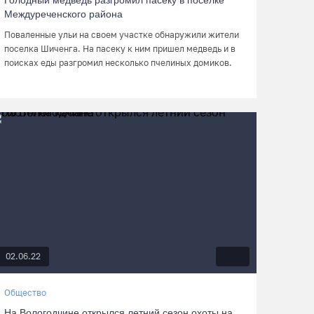
Голодный медведь разгромил пасеку в поселке
Междуреченского района
Поваленные ульи на своем участке обнаружили жители
поселка Шиченга. На пасеку к ним пришел медведь и в
поисках еды разгромил несколько пчелиных домиков.
02.06.22
Общество
На Вологодчине открылся летний сезон охоты на