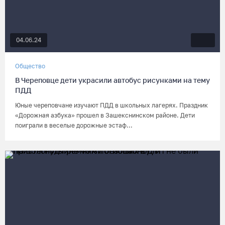
04.06.24
Общество
В Череповце дети украсили автобус рисунками на тему
ПДД
Юные череповчане изучают ПДД в школьных лагерях. Праздник
«Дорожная азбука» прошел в Зашекснинском районе. Дети
поиграли в веселые дорожные эстаф...