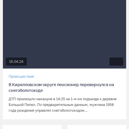
16.04.24
Происшествия
В Кирилловском округе пенсионер перевернулся на
снегоболотоходе
ДТП произошло накануне в 14:25 на 1-м км подъезда к деревне
Большой Пепел. По предварительным данным, мужчина 1958
года рождения управлял снегоболотоходом...