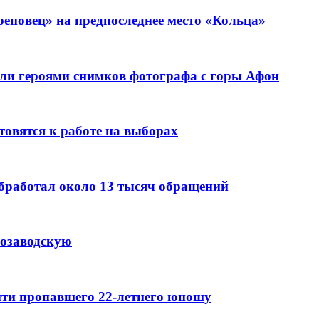
еповец» на предпоследнее место «Кольца»
ли героями снимков фотографа с горы Афон
овятся к работе на выборах
бработал около 13 тысяч обращений
розаводскую
айти пропавшего 22-летнего юношу