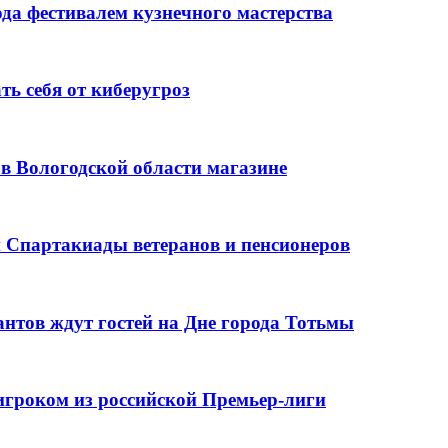
да фестивалем кузнечного мастерства
ь себя от киберугроз
в Вологодской области магазине
й Спартакиады ветеранов и пенсионеров
нтов ждут гостей на Дне города Тотьмы
игроком из российской Премьер-лиги