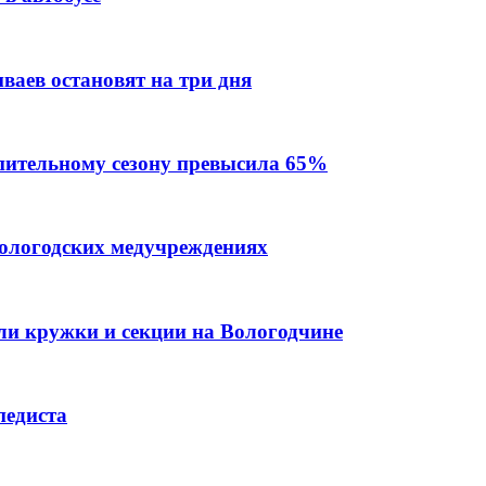
ваев остановят на три дня
пительному сезону превысила 65%
вологодских медучреждениях
или кружки и секции на Вологодчине
педиста