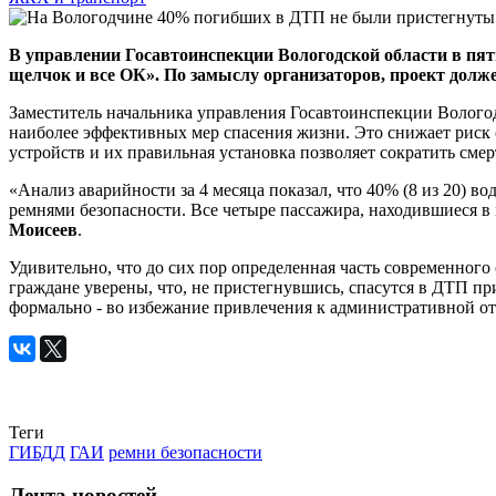
В управлении Госавтоинспекции Вологодской области в пя
щелчок и все ОК». По замыслу организаторов, проект долже
Заместитель начальника управления Госавтоинспекции Вологод
наиболее эффективных мер спасения жизни. Это снижает риск 
устройств и их правильная установка позволяет сократить смерт
«Анализ аварийности за 4 месяца показал, что 40% (8 из 20) 
ремнями безопасности. Все четыре пассажира, находившиеся в
Моисеев
.
​Удивительно, что до сих пор определенная часть современно
граждане уверены, что, не пристегнувшись, спасутся в ДТП пр
формально - во избежание привлечения к административной отв
Теги
ГИБДД
ГАИ
ремни безопасности
Лента новостей