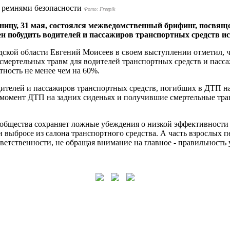
Фото: Freepik
тницу, 31 мая, состоялся межведомственный брифинг, посвя
н побудить водителей и пассажиров транспортных средств ис
ской области Евгений Моисеев в своем выступлении отметил, ч
смертельных травм для водителей транспортных средств и пасс
ность не менее чем на 60%.​
водителей и пассажиров транспортных средств, погибших в ДТП 
 момент ДТП на задних сиденьях и получившие смертельные трав
го общества сохраняет ложные убеждения о низкой эффективност
и выбросе из салона транспортного средства. А часть взрослых
етственности, не обращая внимание на главное - правильность 