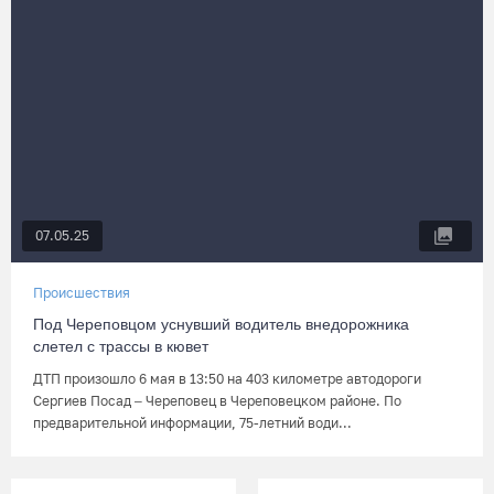
07.05.25
Происшествия
Под Череповцом уснувший водитель внедорожника
слетел с трассы в кювет
ДТП произошло 6 мая в 13:50 на 403 километре автодороги
Сергиев Посад – Череповец в Череповецком районе. По
предварительной информации, 75-летний води...