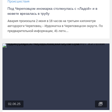
Происшествия
Под Череповцом иномарка столкнулась с «Ладой» и в
кювете врезалась в трубу
Авария произошла 2 июня в 18 часов на третьем километре
автодороги Череповец – Ирдоматка в Череповецком округе. По
предварительной информации, 41-летн...
02.06.25