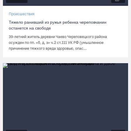
Происшествия
Тяжело ранивший из ружья ребенка череповчанин
останется на свободе
39-летний житель деревни Чаево Череповецкого района
осужден по пп. «б, д, з» ч.2 ст.111 УК РФ (умышленное
причинение тяжкого вреда здоровью, опас...