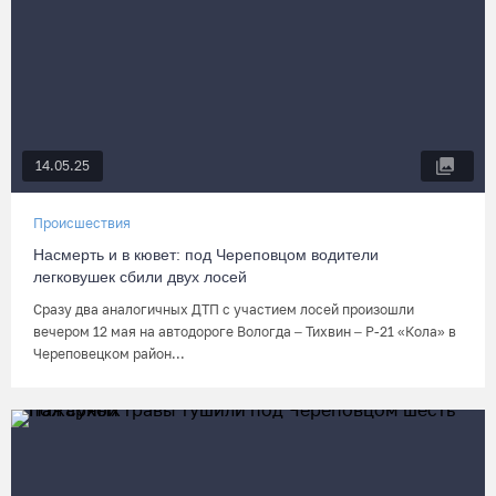
14.05.25
Происшествия
Насмерть и в кювет: под Череповцом водители
легковушек сбили двух лосей
Сразу два аналогичных ДТП с участием лосей произошли
вечером 12 мая на автодороге Вологда – Тихвин – Р-21 «Кола» в
Череповецком район...