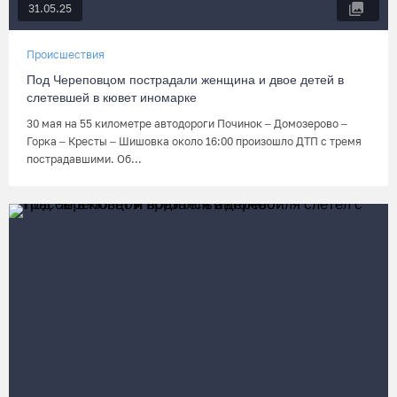
31.05.25
Происшествия
Под Череповцом пострадали женщина и двое детей в
слетевшей в кювет иномарке
30 мая на 55 километре автодороги Починок – Домозерово –
Горка – Кресты – Шишовка около 16:00 произошло ДТП с тремя
пострадавшими. Об...