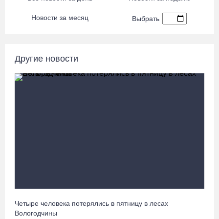
8 августа в Череповце пройдет праздник баскетбола и
Новости за месяц
Выбрать
брейкинга
08.08.26 / 09:15
Другие новости
10 пьяных водителей и 23 без прав остановили за сутки
вологодские гаишники
07.08.26 / 18:12
Заявка на создание университетского кампуса в Череповце
направлена в Минобрнауки РФ
07.08.26 / 17:25
В выходные на Вологодчине станет известен обладатель
футбольного кубка региона
07.08.26 / 17:15
Четыре человека потерялись в пятницу в лесах
Вологодчины