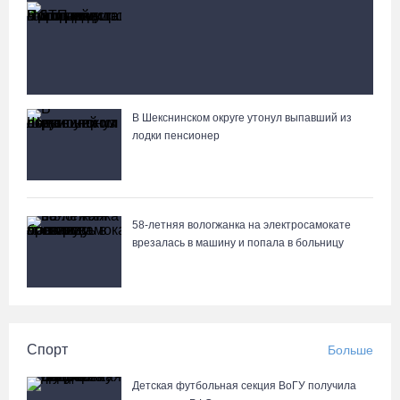
Пострадавшего в ДТП под Вологдой
мотоциклиста госпитализировали в больницу
В Шекснинском округе утонул выпавший из
Вологжане сняли на видео медведей на Чукотке
лодки пенсионер
58-летняя вологжанка на электросамокате
врезалась в машину и попала в больницу
Спорт
Больше
Детская футбольная секция ВоГУ получила