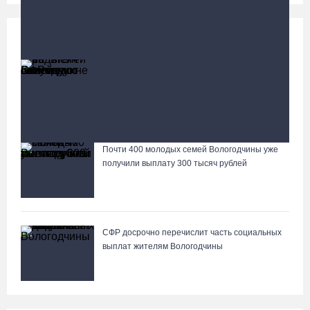
Социальная сфера
Больше
13 тысяч родителей на Вологодчине получили
ежегодную семейную выплату от СФР
88-летняя вологжанка приняла мошенника за сына и
отдала курьеру 650 тысяч рублей
Почти 400 молодых семей Вологодчины уже
Лазерную проекцию на пешеходных переходах сделают в
получили выплату 300 тысяч рублей
Череповце
СФР досрочно перечислит часть социальных
выплат жителям Вологодчины