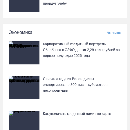
пройдут учебу
Поражение от «Фанкома» отбросило ФК «Череповец» на
предпоследнее место «Кольца»
07.08.26 / 08:12
Экономика
Больше
Череповчанки в национальных костюмах стали героями снимков
Корпоративный кредитный портфель
фотографа с горы Афон
Сбербанка в СЗФО достиг 2,29 трлн рублей за
первое полугодие 2026 года
06.08.26 / 20:20
С начала года из Вологодчины
экспортировано 800 тысяч кубометров
лесопродукции
Как увеличить кредитный лимит по карте