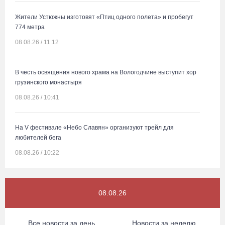
Жители Устюжны изготовят «Птиц одного полета» и пробегут
774 метра
08.08.26 / 11:12
В честь освящения нового храма на Вологодчине выступит хор
грузинского монастыря
08.08.26 / 10:41
На V фестивале «Небо Славян» организуют трейл для
любителей бега
08.08.26 / 10:22
Две телеги «органики» станут главным призом лотереи
08.08.26
фестиваля «Батранский лен»
08.08.26 / 09:56
Все новости за день
Новости за неделю