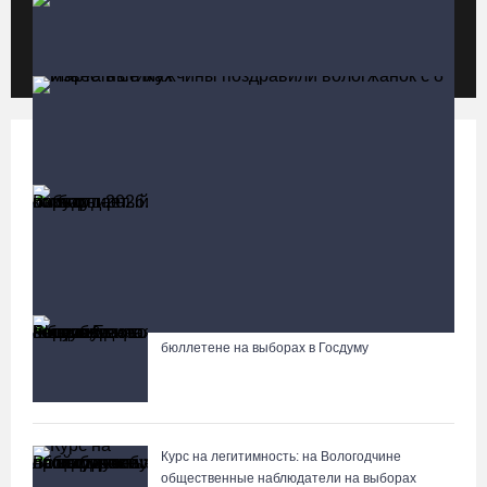
Неизвестный мужчина погиб в подожженном в Вологодской
области магазине
07.08.26 / 09:25
Политика
Больше
На Вологодчине подвели итоги XII областной Спартакиады
ветеранов и пенсионеров
Выборы-2026: кому отдает победу
поквартирный опрос
07.08.26 / 09:23
Четверых вологжан осудили за попытку распространения
Манты, речные прогулки и концерты музыкантов ждут гостей на
2,5 кг наркотиков
Дне города Тотьмы
«Единая Россия» получила первое место в
07.08.26 / 08:49
бюллетене на выборах в Госдуму
Известные мужчины поздравили вологжанок с 8 Марта в
стихах
Вологодские «пчелки» усилились еще одним игроком из
российской Премьер-лиги
Курс на легитимность: на Вологодчине
07.08.26 / 08:31
общественные наблюдатели на выборах