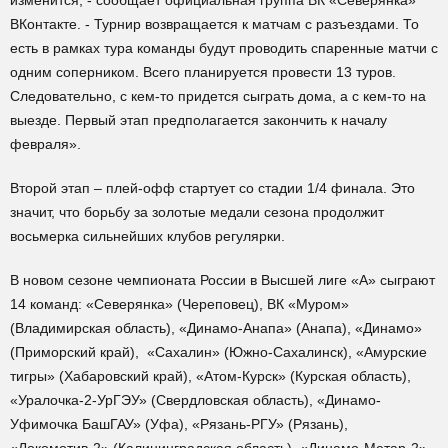
изменится, - сообщает официальная группа ВК «Северянка»
ВКонтакте. - Турнир возвращается к матчам с разъездами. То
есть в рамках тура команды будут проводить спаренные матчи с
одним соперником. Всего планируется провести 13 туров.
Следовательно, с кем-то придется сыграть дома, а с кем-то на
выезде. Первый этап предполагается закончить к началу
февраля».
Второй этап – плей-офф стартует со стадии 1/4 финала. Это
значит, что борьбу за золотые медали сезона продолжит
восьмерка сильнейших клубов регулярки.
В новом сезоне чемпионата России в Высшей лиге «А» сыграют
14 команд: «Северянка» (Череповец), ВК «Муром»
(Владимирская область), «Динамо-Анапа» (Анапа), «Динамо»
(Приморский край), «Сахалин» (Южно-Сахалинск), «Амурские
тигры» (Хабаровский край), «Атом-Курск» (Курская область),
«Уралочка-2-УрГЭУ» (Свердловская область), «Динамо-
Уфимочка БашГАУ» (Уфа), «Рязань-РГУ» (Рязань),