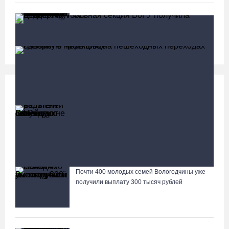
«Дом СВО» в Череповце за полгода работы
обработал около 13 тысяч обращений
Социальная сфера
Больше
13 тысяч родителей на Вологодчине получили
ежегодную семейную выплату от СФР
Детская футбольная секция ВоГУ получила поддержку
РФС
Почти 400 молодых семей Вологодчины уже
Лазерную проекцию на пешеходных переходах сделают в
получили выплату 300 тысяч рублей
Череповце