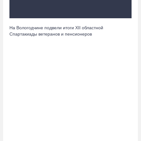
08.08.26 / 10:22
Две телеги «органики» станут главным призом лотереи
На Вологодчине подвели итоги XII областной
фестиваля «Батранский лен»
Спартакиады ветеранов и пенсионеров
08.08.26 / 09:56
8 августа в Череповце пройдет праздник баскетбола и
брейкинга
08.08.26 / 09:15
10 пьяных водителей и 23 без прав остановили за сутки
вологодские гаишники
07.08.26 / 18:12
Заявка на создание университетского кампуса в Череповце
направлена в Минобрнауки РФ