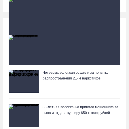
Происшествия
Больше
87-летний пассажир и его внук пострадали под
Вологдой в слетевшем в кювет авто
Четверых вологжан осудили за попытку
Вологжане сняли на видео медведей на Чукотке
распространения 2,5 кг наркотиков
88-летняя вологжанка приняла мошенника за
сына и отдала курьеру 650 тысяч рублей