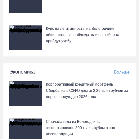
Известные мужчины поздравили вологжанок с 8 Марта в
кузнечного мастерства
стихах
07.08.26 / 10:24
Курс на легитимность: на Вологодчине
Почти 60 тысяч вологжан научились защищать себя от
общественные наблюдатели на выборах
киберугроз
пройдут учебу
07.08.26 / 09:55
Неизвестный мужчина погиб в подожженном в Вологодской
области магазине
Экономика
Больше
07.08.26 / 09:25
Корпоративный кредитный портфель
Сбербанка в СЗФО достиг 2,29 трлн рублей за
первое полугодие 2026 года
С начала года из Вологодчины
экспортировано 800 тысяч кубометров
лесопродукции