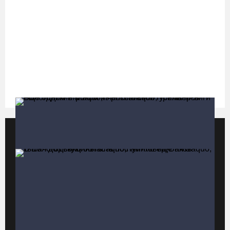
07.08.26 / 15:08
Бизнес Северо-Запада столкнулся с более чем 1,5 тысячи
DDoS-атак за шесть месяцев
07.08.26 / 14:58
75-летний бегун из Великого Устюга стал чемпионом России
среди ветеранов
07.08.26 / 14:42
Популярные видео
Все видео
Завершен первый этап благоустройства прибрежной зоны
Шекснинского водохранилища
07.08.26 / 14:25
Череповчанку задержали с наркотиками: общая масса изъятого
превысила 527 г
07.08.26 / 14:20