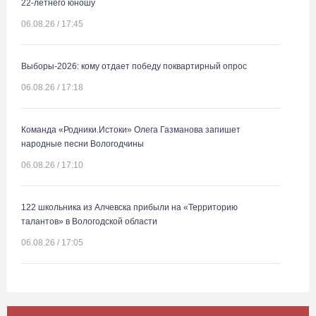
22-летнего юношу
06.08.26 / 17:45
Выборы-2026: кому отдает победу поквартирный опрос
06.08.26 / 17:18
Команда «Родники.Истоки» Олега Газманова запишет
народные песни Вологодчины
06.08.26 / 17:10
122 школьника из Алчевска прибыли на «Территорию
талантов» в Вологодской области
06.08.26 / 17:05
Семерых пьяных водителей и 34 без прав задержали за сутки
вологодские гаишники