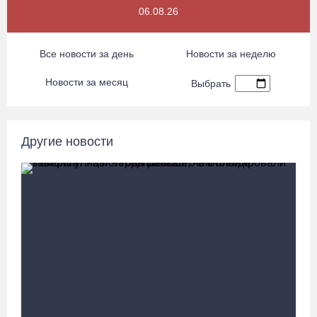
06.08.26 / 16:36
06.08.26
В Тотемском округе построили три дома для работников села
Все новости за день
Новости за неделю
06.08.26 / 16:12
Новости за месяц
Выбрать
Детская футбольная секция ВоГУ получила поддержку РФС
06.08.26 / 15:42
Другие новости
Вологжане смогут сводить родителей в музей Китая со скидкой
по Пушкинской карте
06.08.26 / 15:40
87-летний пассажир и его внук пострадали под Вологдой в
слетевшем в кювет авто
06.08.26 / 15:39