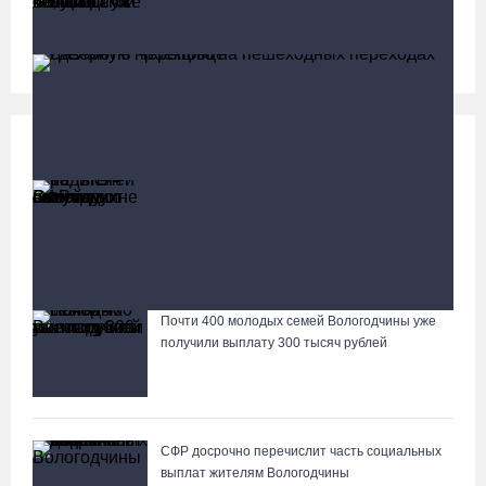
13,4 тысячи человек
Социальная сфера
Больше
13 тысяч родителей на Вологодчине получили
ежегодную семейную выплату от СФР
На ремонт улиц Кириллова выделено 460 миллионов
рублей
Почти 400 молодых семей Вологодчины уже
Лазерную проекцию на пешеходных переходах сделают в
получили выплату 300 тысяч рублей
Череповце
СФР досрочно перечислит часть социальных
выплат жителям Вологодчины