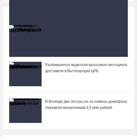
Происшествия
Больше
Житель Москвы пострадал в опрокинувшемся
под Вытегрой грузовике
Разбившегося водителя кроссового мотоцикла
Вологжане сняли на видео медведей на Чукотке
доставили в Вытегорскую ЦРБ
В Вологде две сестры из-за замены домофона
перевели мошенникам 3,5 млн рублей