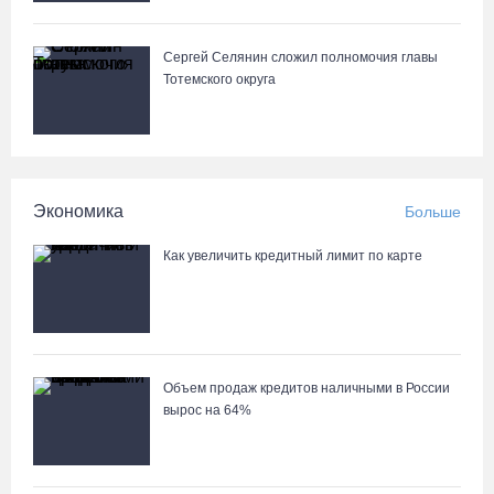
05.08.26 / 17:45
Сергей Селянин сложил полномочия главы
В заречной части Вологды открылся новый офис МФЦ
Тотемского округа
05.08.26 / 17:09
В Вологде на 18 дворовых территориях завершены работы по
благоустройству
Экономика
Больше
05.08.26 / 16:36
Как увеличить кредитный лимит по карте
Объем продаж кредитов наличными в России
вырос на 64%