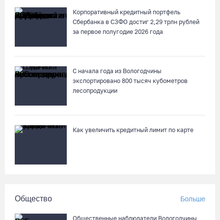
07.08.26 / 18:12
Корпоративный кредитный портфель
Сбербанка в СЗФО достиг 2,29 трлн рублей
Заявка на создание университетского кампуса в Череповце
за первое полугодие 2026 года
направлена в Минобрнауки РФ
07.08.26 / 17:25
С начала года из Вологодчины
экспортировано 800 тысяч кубометров
В выходные на Вологодчине станет известен обладатель
лесопродукции
футбольного кубка региона
07.08.26 / 17:15
Как увеличить кредитный лимит по карте
Девушка пострадала в ДТП под Кирилловом по вине пьяного
подростка на квадроцикле
07.08.26 / 16:46
Под Харовском пьяный водитель «Тойоты» слетел с трассы в
Общество
Больше
кювет и опрокинулся
07.08.26 / 15:23
Общественные наблюдатели Вологодчины