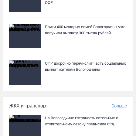
СФР
Череповчанку задержали с наркотиками: общая масса
изъятого превысила 527 г
Почти 400 молодых семей Вологодчины уже
07.08.26 / 14:20
получили выплату 300 тысяч рублей
В Кириллове впервые пройдет фестиваль «Рэп на Руси» в
честь юбилея города
07.08.26 / 13:40
СФР досрочно перечислит часть социальных
выплат жителям Вологодчины
В Череповце госпитализировали пострадавшего в ДТП
мотоциклиста и его пассажира
07.08.26 / 13:39
ЖКХ и транспорт
Больше
Кириллов станет новой столицей «Серебряного ожерелья» в
На Вологодчине готовность котельных к
свой 250-летний юбилей
отопительному сезону превысила 65%
07.08.26 / 13:36