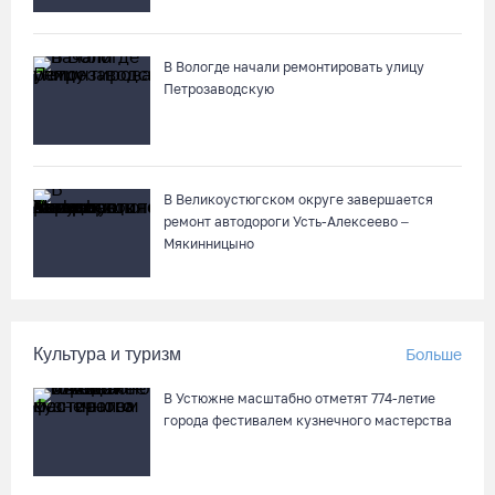
Речные трамвайчики будут бесплатно катать вологжан и
гостей города 8 и 9 августа
В Вологде начали ремонтировать улицу
Петрозаводскую
07.08.26 / 12:49
Череповецкая пенсионерка продала украшения и лишилась
более полумиллиона рублей
В Великоустюгском округе завершается
07.08.26 / 12:32
ремонт автодороги Усть-Алексеево –
Мякинницыно
Мебель и оборудование закупаются для Сперовского ФАПа в
Вытегорском округе
07.08.26 / 12:07
Культура и туризм
Больше
В Устюжне масштабно отметят 774-летие
В центре Вологды появилось необычное кафе в автобусе
города фестивалем кузнечного мастерства
07.08.26 / 12:00