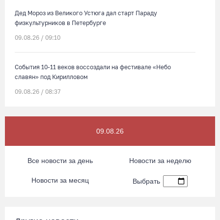
Дед Мороз из Великого Устюга дал старт Параду
физкультурников в Петербурге
09.08.26 / 09:10
События 10-11 веков воссоздали на фестивале «Небо
славян» под Кирилловом
09.08.26 / 08:37
Сказка на Невском: в Петербурге проходят Дни Великого
Устюга
09.08.26
09.08.26 / 07:40
Все новости за день
Новости за неделю
В Вологодской области впервые пройдет фестиваль памяти
Новости за месяц
Выбрать
Ольги Фокиной
08.08.26 / 18:27