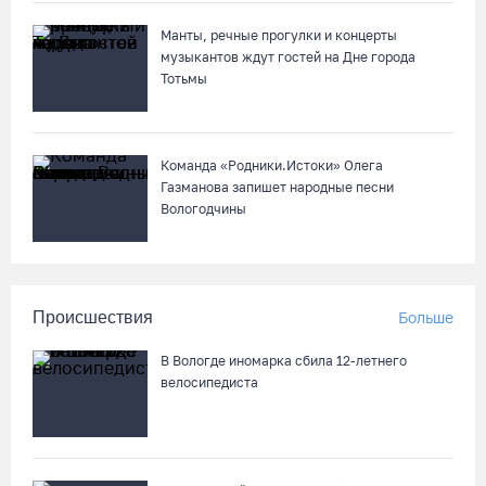
Из-за ремонта путей часть череповецких трамваев
остановят на три дня
Манты, речные прогулки и концерты
музыкантов ждут гостей на Дне города
07.08.26 / 11:22
Тотьмы
Команда «Родники.Истоки» Олега
Газманова запишет народные песни
Вологодчины
Происшествия
Больше
В Вологде иномарка сбила 12-летнего
велосипедиста