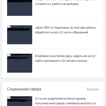
готовятся к работе на выборах
Вологодчина экспортировала в страны ЕС 4,2 тысячи тонн
технического жира
07.08.26 / 15:08
«Дом СВО» в Череповце за полгода работы
обработал около 13 тысяч обращений
Бизнес Северо-Запада столкнулся с более чем 1,5 тысячи
DDoS-атак за шесть месяцев
07.08.26 / 14:58
В Бабаево уже более двух недель не могут
найти пропавшего 22-летнего юношу
75-летний бегун из Великого Устюга стал чемпионом России
среди ветеранов
07.08.26 / 14:42
Социальная сфера
Больше
Завершен первый этап благоустройства прибрежной зоны
Шекснинского водохранилища
13 тысяч родителей на Вологодчине
07.08.26 / 14:25
получили ежегодную семейную выплату от