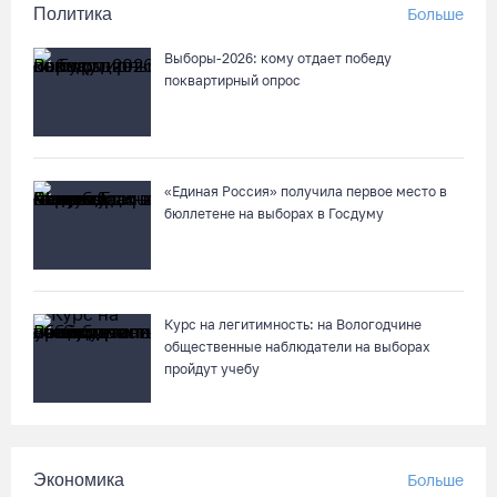
Политика
Больше
08.08.26 / 10:41
Выборы-2026: кому отдает победу
На V фестивале «Небо Славян» организуют трейл для
поквартирный опрос
любителей бега
08.08.26 / 10:22
«Единая Россия» получила первое место в
Две телеги «органики» станут главным призом лотереи
бюллетене на выборах в Госдуму
фестиваля «Батранский лен»
08.08.26 / 09:56
8 августа в Череповце пройдет праздник баскетбола и
Курс на легитимность: на Вологодчине
брейкинга
общественные наблюдатели на выборах
пройдут учебу
08.08.26 / 09:15
10 пьяных водителей и 23 без прав остановили за сутки
вологодские гаишники
Экономика
Больше