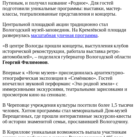
Путиным, и получил название «Родное». Для гостей
подготовили уникальные программы: выставки, мастер-
классы, театрализованные представления и концерты.
Центральной площадкой акции традиционно стал
Вологодский музей-заповедник. На Кремлёвской площади
развернулась
масштабная уличная программа
.
«В центре Вологды прошли концерты, выступления клубов
исторической реконструкции, работала выставка ретро-
автомобилей», – поделился губернатор Вологодской области
Георгий Филимонов
.
Впервые к «Ночи музеев» присоединилась архитектурно-
этнографическая экспозиция в «Семёнково». Гостей
впечатлил звуковой перформанс «Эхо родной земли» с
иммерсивными экскурсиями, театральными зарисовками и
просмотром кино на сеновале.
В Череповце учреждения культуры посетили более 1,5 тысячи
человек. Хитом программы стал мемориальный Дом-музей
Верещагиных, где прошли интерактивные экскурсии-квесты
об истории знаменитой семьи, прославившей Вологодчину.
В Кириллове уникальная возможность выпала участникам