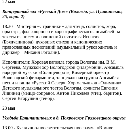
22 мая
Концертный зал «Русский Дом» (Вологда, ул. Пушкинская,
25, корп. 2)
18.30 - Мистерия «Странники» для чтеца, солистов, хора,
оркестра, фольклорного и хореографического ансамблей на
тексты из писем и сочинений святителя Игнатия
(Брянчанинова), духовных стихов и канонических
православных песнопений (музыкальный руководитель и
дирижер – Михаил Гоголин).
Исполнители: Хоровая капелла города Вологды им. В.М.
Сергеева, Мужской хор Вологодской филармонии, Ансамбль
народной музыки «Солнцеворот», Камерный оркестр
Вологодской филармонии, танцевальная группа Ансамбля
песни и танца «Русский Север», Хор мальчиков «Олимпик»
Детского музыкального театра Вологды, солисты Евгения
Ливинец (меццо-сопрано), Антон Николаев (чтец, баритон),
Сергей Вторушин (тенор).
23 мая
Усадьба Брянчаниновых в д. Покровское Грязовецкого округа
13.00 - Культурно-просветительская программа «В мире