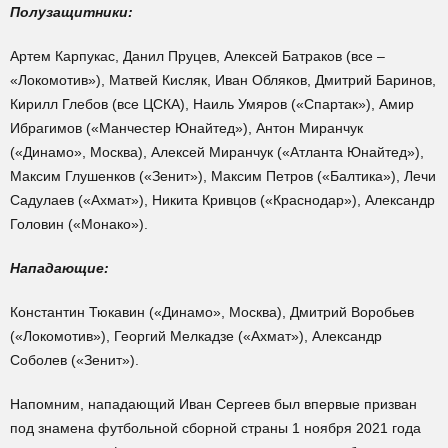
Полузащитники:
Артем Карпукас, Данил Пруцев, Алексей Батраков (все –
«Локомотив»), Матвей Кисляк, Иван Обляков, Дмитрий Баринов,
Кирилл Глебов (все ЦСКА), Наиль Умяров («Спартак»), Амир
Ибрагимов («Манчестер Юнайтед»), Антон Миранчук
(«Динамо», Москва), Алексей Миранчук («Атланта Юнайтед»),
Максим Глушенков («Зенит»), Максим Петров («Балтика»), Лечи
Садулаев («Ахмат»), Никита Кривцов («Краснодар»), Александр
Головин («Монако»).
Нападающие:
Константин Тюкавин («Динамо», Москва), Дмитрий Воробьев
(«Локомотив»), Георгий Мелкадзе («Ахмат»), Александр
Соболев («Зенит»).
Напомним, нападающий Иван Сергеев был впервые призван
под знамена футбольной сборной страны 1 ноября 2021 года