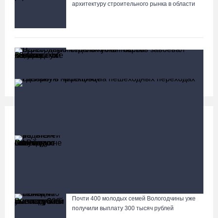
архитектуру строительного рынка в области
В Вологодской области клещи покусали уже
13,4 тысячи человек
Социальная сфера
Больше
13 тысяч родителей на Вологодчине получили
ежегодную семейную выплату от СФР
Вологодский стрелок Илья Марсов завоевал серебряную
медаль кубка России
Почти 400 молодых семей Вологодчины уже
Лазерную проекцию на пешеходных переходах сделают в
получили выплату 300 тысяч рублей