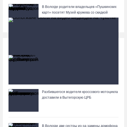
В Вологде родители владельцев «Пушкинских
карт» посетят Музей кружева со скидкой
Происшествия
Больше
Житель Москвы пострадал в опрокинувшемся
под Вытегрой грузовике
Разбившегося водителя кроссового мотоцикла
Вологжане сняли на видео медведей на Чукотке
доставили в Вытегорскую ЦРБ
В Вологде две сестры из-за замены домофона