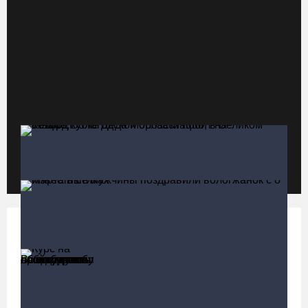
06.08.26 / 09:33
Четыре волейболистки из Череповца готовятся к молодежному
чемпионату Европы
06.08.26 / 09:05
Самая маленькая и самая ценная баскетболистка Анастасия
Сущик вновь в «Чевакате»
06.08.26 / 08:57
«Алмаз» выиграл у «Красной машины», но остался без золота
космического турнира
Политика
Больше
06.08.26 / 08:50
Курс на легитимность: на Вологодчине
общественные наблюдатели на выборах
«Единая Россия» получила первое место в бюллетене на
пройдут учебу
выборах в Госдуму