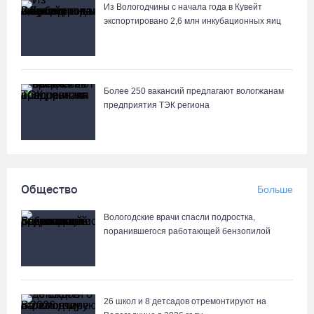
Из Вологодчины с начала года в Кувейт
Не допустить пожаров: леса на востоке Вологодчины
экспортировано 2,6 млн инкубационных яиц
патрулируют с воздуха
05.08.26 / 09:44
Новое пространство с качелями появится у драмтеатра в
Более 250 вакансий предлагают вологжанам
Вологде
предприятия ТЭК региона
05.08.26 / 09:30
Заблудившуюся семью с двумя детьми нашли в лесу под
Вологдой
Общество
Больше
05.08.26 / 09:23
Вологодские врачи спасли подростка,
поранившегося работающей бензопилой
Шестеро вологодских школьников поедут в путешествие по
стране в поезде-отеле
05.08.26 / 09:01
26 школ и 8 детсадов отремонтируют на