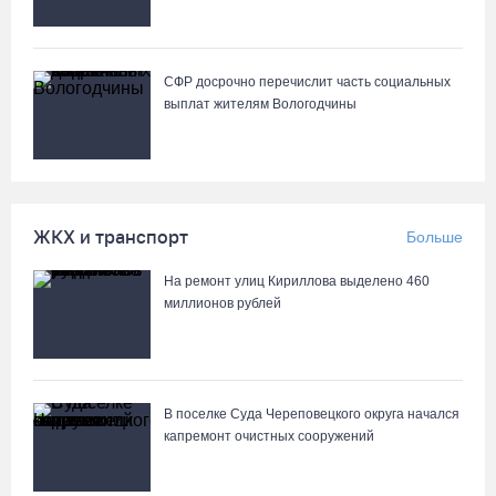
Стали известны даты проведения музейной акции «Огни
вечерней Вологды»
04.08.26 / 16:43
СФР досрочно перечислит часть социальных
выплат жителям Вологодчины
На Вологодчине готовят общественных наблюдателей к
предстоящим выборам
04.08.26 / 16:38
ЖКХ и транспорт
Больше
Слетели в кювет: под Вологдой фургон врезался в трактор
04.08.26 / 16:26
На ремонт улиц Кириллова выделено 460
миллионов рублей
52% россиян считают распространение дипфейков опасным
04.08.26 / 15:55
В поселке Суда Череповецкого округа начался
капремонт очистных сооружений
Алина Замараева сменила статус игрока на помощника
тренера «Вологда-Чевакаты»