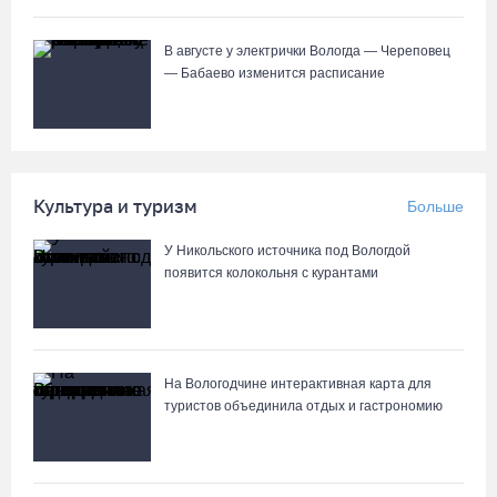
04.08.26 / 15:52
В августе у электрички Вологда — Череповец
Как увеличить кредитный лимит по карте
— Бабаево изменится расписание
04.08.26 / 15:37
В Вологде родители владельцев «Пушкинских карт» посетят
Музей кружева со скидкой
Культура и туризм
Больше
04.08.26 / 15:15
У Никольского источника под Вологдой
появится колокольня с курантами
На Горбатом мосту в Вологде идет устройство опор и
пролетных строений
04.08.26 / 15:03
На Вологодчине интерактивная карта для
туристов объединила отдых и гастрономию