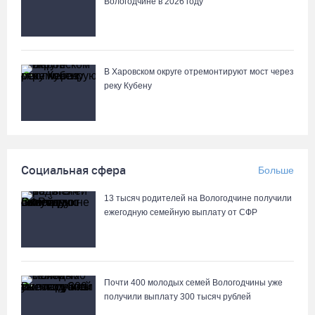
Вологодчине в 2026 году
В августе медики «Здравдесанта» продолжат работу в округах
Вологодчины
04.08.26 / 18:45
В Харовском округе отремонтируют мост через
Город Кириллов отметил свой 250-летний юбилей открытием
реку Кубену
музейной выставки
04.08.26 / 17:45
Сотрудники колонии в Шексне предотвратили доставку
Социальная сфера
Больше
заключенным 11 телефонов
04.08.26 / 17:18
13 тысяч родителей на Вологодчине получили
ежегодную семейную выплату от СФР
Пять пьяных водителей и 15 без прав задержали за сутки
вологодские гаишники
04.08.26 / 17:01
Почти 400 молодых семей Вологодчины уже
получили выплату 300 тысяч рублей