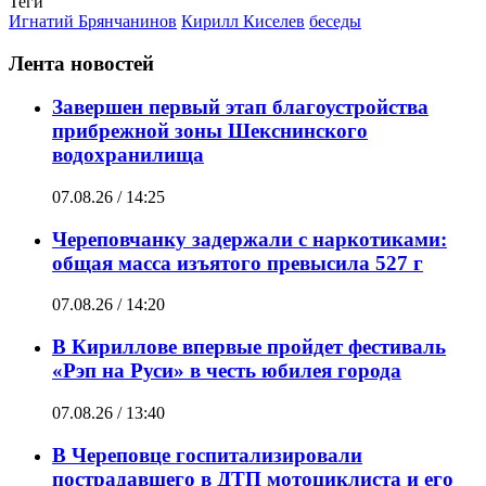
Теги
Игнатий Брянчанинов
Кирилл Киселев
беседы
Лента новостей
Завершен первый этап благоустройства
прибрежной зоны Шекснинского
водохранилища
07.08.26 / 14:25
Череповчанку задержали с наркотиками:
общая масса изъятого превысила 527 г
07.08.26 / 14:20
В Кириллове впервые пройдет фестиваль
«Рэп на Руси» в честь юбилея города
07.08.26 / 13:40
В Череповце госпитализировали
пострадавшего в ДТП мотоциклиста и его