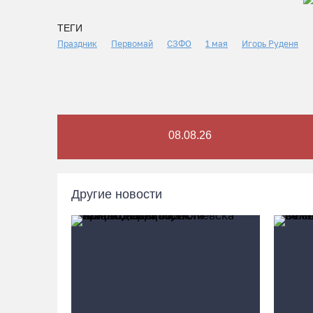
ТЕГИ
Праздник
Первомай
СЗФО
1 мая
Игорь Руденя
08.08.26
Другие новости