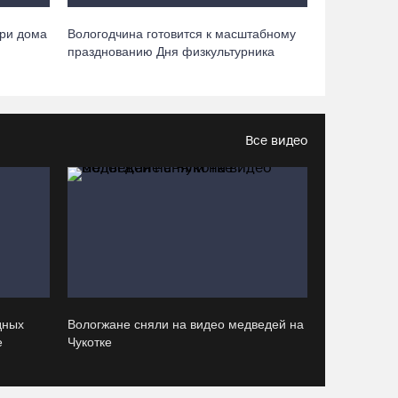
Вологодчина экспортировала в страны ЕС
три дома
Вологодчина готовится к масштабному
4,2 тысячи тонн технического жира
празднованию Дня физкультурника
07.08.26 / 15:08
Бизнес Северо-Запада столкнулся с более
чем 1,5 тысячи DDoS-атак за шесть месяцев
Все видео
07.08.26 / 14:58
75-летний бегун из Великого Устюга стал
чемпионом России среди ветеранов
07.08.26 / 14:42
Завершен первый этап благоустройства
дных
Вологжане сняли на видео медведей на
прибрежной зоны Шекснинского
е
Чукотке
водохранилища
07.08.26 / 14:25