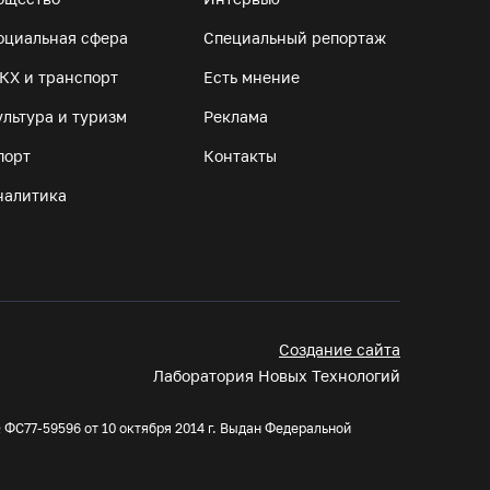
Вологодчине
оциальная сфера
07.08.26 / 10:56
Специальный репортаж
КХ и транспорт
Есть мнение
В Вологде иномарка сбила 12-летнего
ультура и туризм
Реклама
велосипедиста
порт
Контакты
07.08.26 / 10:36
налитика
В Устюжне масштабно отметят 774-летие
города фестивалем кузнечного мастерства
07.08.26 / 10:24
Почти 60 тысяч вологжан научились
Создание сайта
защищать себя от киберугроз
Лаборатория Новых Технологий
07.08.26 / 09:55
ФС77-59596 от 10 октября 2014 г. Выдан Федеральной
Неизвестный мужчина погиб в подожженном
в Вологодской области магазине