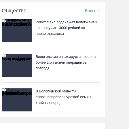
Общество
Больше
Череповчанку задержали с наркотиками:
общая масса изъятого превысила 527 г
Робот Макс подскажет вологжанам,
07.08.26 / 14:20
как получить 3000 рублей на
первоклассника
В Кириллове впервые пройдет фестиваль
«Рэп на Руси» в честь юбилея города
Вологодские онкохирурги провели
07.08.26 / 13:40
более 2,5 тыcячи операций за
полгода
В Череповце госпитализировали
пострадавшего в ДТП мотоциклиста и его
пассажира
В Вологодской области
07.08.26 / 13:39
спрогнозировали урожай семян
хвойных пород
Кириллов станет новой столицей
«Серебряного ожерелья» в свой 250-летний
юбилей