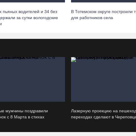
 пьяных водителей и 34 без
В Тотемском округе построили 
держали за сутки вологодские
для работников села
и
ые мужчины поздравили
Лазерную проекцию на пешехо
ок с 8 Марта в стихах
переходах сделают в Череповц