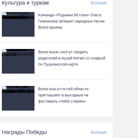
Культура и туризм
Больше
07.08.26 / 13:36
Команда «Родники.Истоки» Олега
Речные трамвайчики будут бесплатно катать
Газманова запишет народные песни
вологжан и гостей города 8 и 9 августа
Вологодчины
07.08.26 / 12:49
Вологжане смогут сводить
Череповецкая пенсионерка продала
родителей в музей Китая со скидкой
украшения и лишилась более полумиллиона
по Пушкинской карте
рублей
07.08.26 / 12:32
Вологжан и гостей области
Мебель и оборудование закупаются для
приглашают в выходные на
Сперовского ФАПа в Вытегорском округе
фестиваль «Небо славян»
07.08.26 / 12:07
В центре Вологды появилось необычное кафе
Награды Победы
Больше
в автобусе