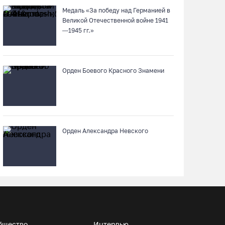
Медаль «За победу над Германией в
07.08.26 / 12:00
Великой Отечественной войне 1941
—1945 гг.»
Из-за ремонта путей часть череповецких
трамваев остановят на три дня
07.08.26 / 11:22
Орден Боевого Красного Знамени
На Вологодчине готовность котельных к
отопительному сезону превысила 65%
07.08.26 / 11:19
Орден Александра Невского
В 2026 году аппараты МРТ появятся в двух
вологодских медучреждениях
07.08.26 / 11:18
Более 6 тысяч программ для детей
представили кружки и секции на
бщество
Интервью