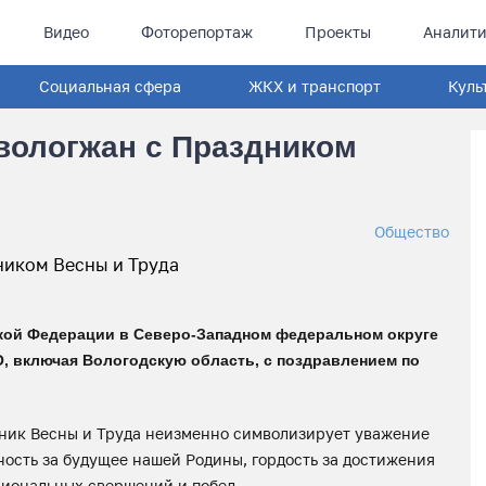
Видео
Фоторепортаж
Проекты
Аналити
Социальная сфера
ЖКХ и транспорт
Куль
вологжан с Праздником
Общество
кой Федерации в Северо-Западном федеральном округе
, включая Вологодскую область, с поздравлением по
дник Весны и Труда неизменно символизирует уважение
ность за будущее нашей Родины, гордость за достижения
ссиональных свершений и побед.