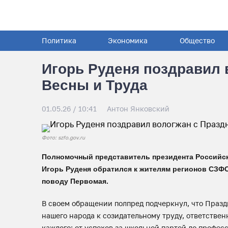
Политика
Экономика
Общество
Игорь Руденя поздравил 
Весны и Труда
01.05.26 / 10:41
Антон Янковский
Фото: szfo.gov.ru
Полномочный представитель президента Российс
Игорь Руденя обратился к жителям регионов СЗФО
поводу Первомая.
В своем обращении полпред подчеркнул, что Праз
нашего народа к созидательному труду, ответствен
каждого: от успехов за школьной партой до профе