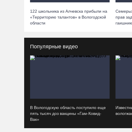
122 школьника из Алчевска прибыли на
Семерых
«Территорию талантов» в Вологодской
прав за
области
гаишник
Популярные видео
В Вологодскую область поступило еще
Известн
пять тысяч доз вакцины «Гам-Ковид-
вологжан
Вак»