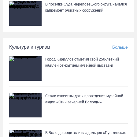
05.08.26 / 11:03
В поселке Суда Череповецкого округа начался
капремонт очистных сооружений
В Вологде водитель «Лексуса» сбила во дворе мотоциклиста
05.08.26 / 10:31
Культура и туризм
Больше
В Череповце после реконструкции открыли фонтан в
Комсомольском парке
Город Кириллов отметил свой 250-летний
05.08.26 / 10:30
юбилей открытием музейной выставки
Вологодские семьи смогут побороться за звание «Самого
лучшего папы»
Стали известны даты проведения музейной
05.08.26 / 10:26
акции «Огни вечерней Вологды»
В Вологде родители владельцев «Пушкинских