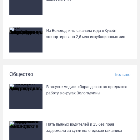
Более 17 тысяч онкоскринингов проведено на Вологодчине с
начала года
05.08.26 / 15:44
Из Вологодчины с начала года в Кувейт
Разбившегося водителя кроссового мотоцикла доставили в
экспортировано 2,6 млн инкубационных яиц
Вытегорскую ЦРБ
05.08.26 / 15:25
Шумоэкран на Белозерском шоссе в Вологде превратили в
Общество
Больше
космическую галерею
05.08.26 / 15:09
В августе медики «Здравдесанта» продолжат
работу в округах Вологодчины
Ремонт улицы Чернышевского в Вологде завершат на полгода
раньше, чем планировали
05.08.26 / 14:54
Пять пьяных водителей и 15 без прав
задержали за сутки вологодские гаишники