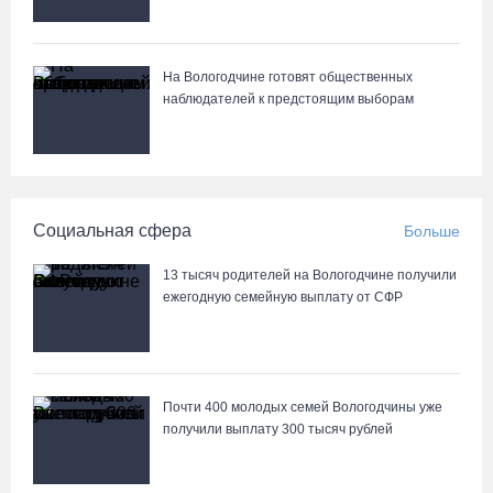
В Вологде две сестры из-за замены домофона перевели
мошенникам 3,5 млн рублей
05.08.26 / 14:13
На Вологодчине готовят общественных
наблюдателей к предстоящим выборам
Вологжанам предлагают сосчитать на кустах домовых и
полевых воробьев
05.08.26 / 12:58
Социальная сфера
Больше
Нейросеть Kandinsky обучит роботов законам физики
05.08.26 / 12:47
13 тысяч родителей на Вологодчине получили
ежегодную семейную выплату от СФР
Браконьеров из Ленобласти оштрафовали на 1,3 млн за вылов
рыбы под Череповцом
05.08.26 / 11:57
Почти 400 молодых семей Вологодчины уже
получили выплату 300 тысяч рублей
Полицейские задержали двух вологжанок с килограммом
наркотиков