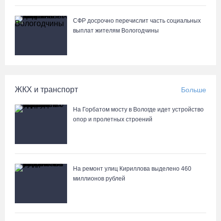
05.08.26 / 11:44
СФР досрочно перечислит часть социальных
выплат жителям Вологодчины
Курс на легитимность: на Вологодчине общественные
наблюдатели на выборах пройдут учебу
05.08.26 / 11:36
ЖКХ и транспорт
Больше
Вологодская область вошла в число лидеров по росту
рождаемости
На Горбатом мосту в Вологде идет устройство
05.08.26 / 11:33
опор и пролетных строений
8 августа в муниципалитетах Вологодчины проведут массовые
зарядки
На ремонт улиц Кириллова выделено 460
05.08.26 / 11:04
миллионов рублей
Вологжане через чат-бот подали 26 тысяч идей для развития
региона