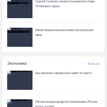
Сергей Селянин сложил полномочия главы
Осановская роща в Вологде стала современным парком с
Тотемского округа
есенинским настроением
05.08.26 / 16:22
Житель Москвы пострадал в опрокинувшемся под Вытегрой
Юрий Жаворонков возглавил Белозерский
грузовике
округ
05.08.26 / 16:19
Георгий Филимонов: Мы создаём новую архитектуру
строительного рынка в области
Экономика
Больше
05.08.26 / 16:01
Как увеличить кредитный лимит по карте
В Вологодской области клещи покусали уже 13,4 тысячи
человек
05.08.26 / 15:47
Объем продаж кредитов наличными в России
вырос на 64%